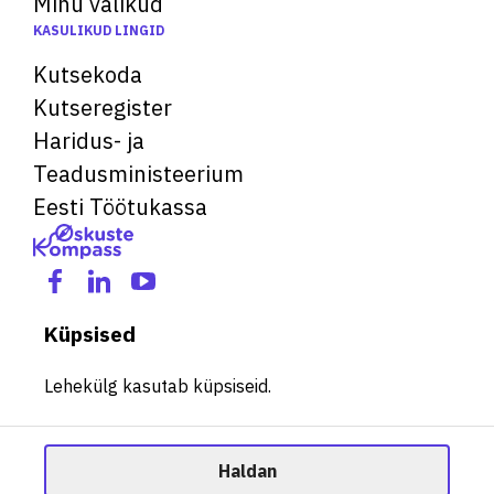
Minu valikud
KASULIKUD LINGID
Kutsekoda
Kutseregister
Haridus- ja
Teadusministeerium
Eesti Töötukassa
Küpsised
Lehekülg kasutab küpsiseid.
Haldan