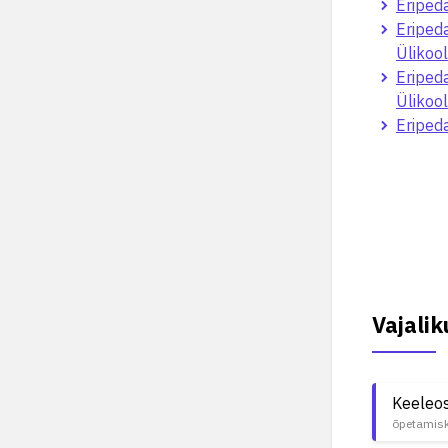
Eripeda
Eriped
Ülikool
Eriped
Ülikool
Eripeda
Vajali
Keeleo
õpetamisk