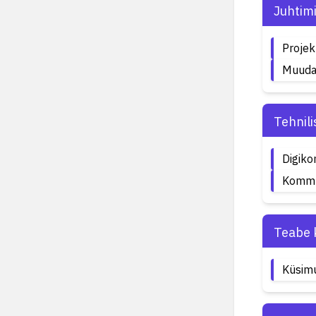
Juhtim
Projek
Muuda
Tehnil
Digik
Kommu
Teabe 
Küsim