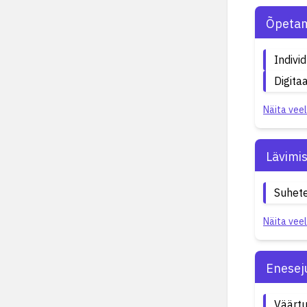
Õpetam
Indiv
Digita
Näita veel
Lävimi
Suhete
Näita veel
Enesej
Väärtu