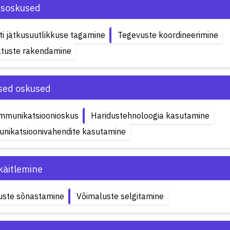
isoskused
ti jätkusuutlikkuse tagamine
Tegevuste koordineerimine
tuste rakendamine
ised oskused
ommunikatsioonioskus
Haridustehnoloogia kasutamine
nikatsioonivahendite kasutamine
käitlemine
uste sõnastamine
Võimaluste selgitamine