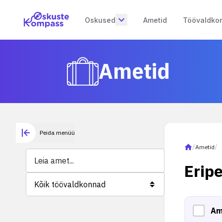
Oskused
Ametid
Töövaldko
Ametid
Peida menüü
/
Ametid
/
Erip
Kõik töövaldkonnad
Am