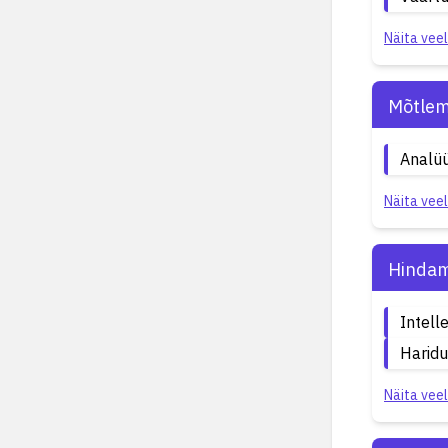
Näita veel
Mõtlem
Analüü
Näita veel
Hindam
Intell
Haridu
Näita veel