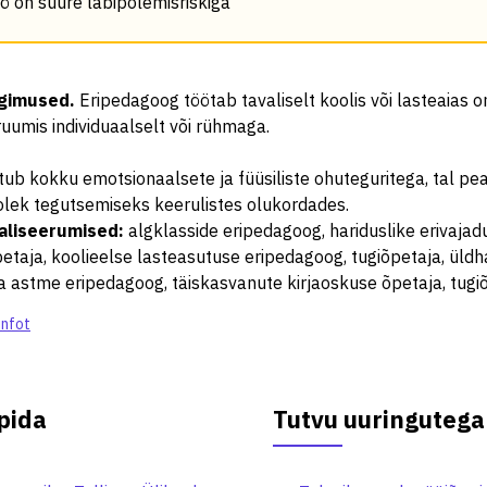
ö on suure läbipõlemisriskiga
ngimused
.
Eripedagoog töötab tavaliselt koolis või lasteaias o
uumis individuaalselt või rühmaga.
tub kokku emotsionaalsete ja füüsiliste ohuteguritega, tal p
olek tegutsemiseks keerulistes olukordades.
aliseerumised
:
algklasside eripedagoog, hariduslike erivajad
taja, koolieelse lasteasutuse eripedagoog, tugiõpetaja, üldh
 astme eripedagoog, täiskasvanute kirjaoskuse õpetaja, tugi
infot
pida
Tutvu uuringutega