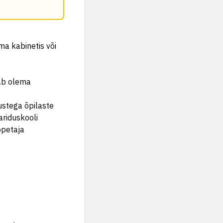
ma kabinetis või
eab olema
ustega õpilaste
ariduskooli
õpetaja