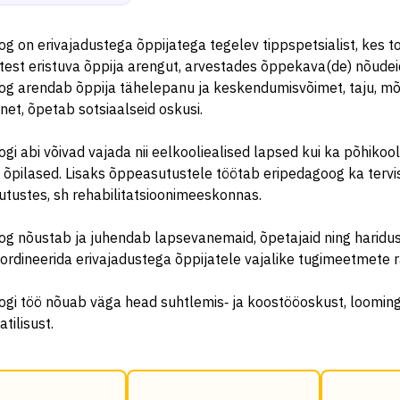
g on erivajadustega õppijatega tegelev tippspetsialist, kes 
est eristuva õppija arengut, arvestades õppekava(de) nõudeid
og arendab õppija tähelepanu ja keskendumisvõimet, taju, mõ
net, õpetab sotsiaalseid oskusi.
gi abi võivad vajada nii eelkooliealised lapsed kui ka põhikoo
 õpilased. Lisaks õppeasutustele töötab eripedagoog ka tervis
utustes, sh rehabilitatsioonimeeskonnas.
g nõustab ja juhendab lapsevanemaid, õpetajaid ning haridus
rdineerida erivajadustega õppijatele vajalike tugimeetmete 
gi töö nõuab väga head suhtlemis‑ ja koostööoskust, looming
tilisust.