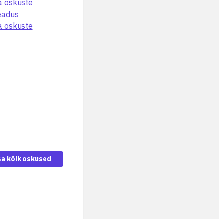
a oskuste
teadus
a oskuste
sa kõik oskused