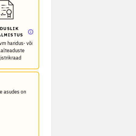
DUSLIK
ALMISTUS
vm haridus- või
aalteaduste
istrikraad
le asudes on