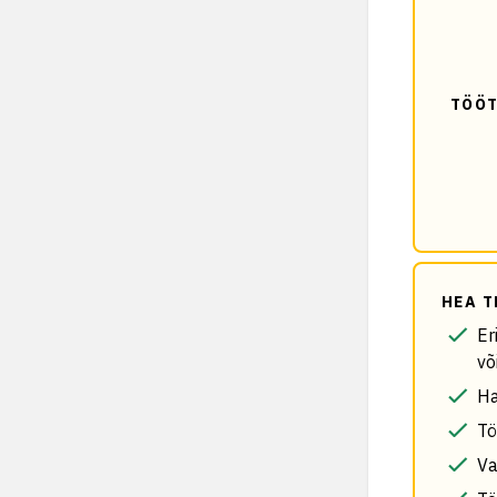
TÖÖT
HEA T
Er
võ
Ha
Tö
Va