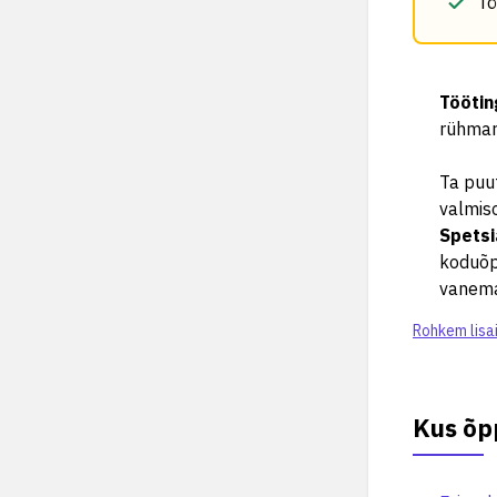
Tö
Tööti
rühmar
Ta puu
valmis
Spetsi
koduõpe
vanema
Rohkem lisa
Kus õp