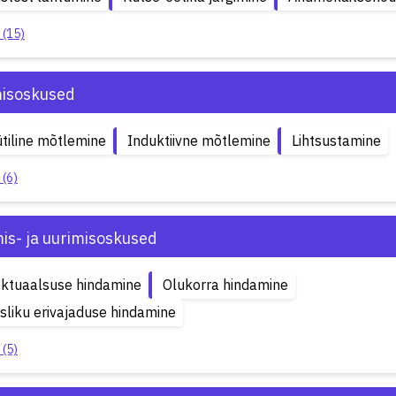
 (15)
isoskused
tiline mõtlemine
Induktiivne mõtlemine
Lihtsustamine
 (6)
is- ja uurimisoskused
ektuaalsuse hindamine
Olukorra hindamine
sliku erivajaduse hindamine
 (5)