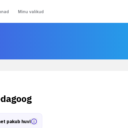
nnad
Minu valikud
edagoog
et pakub huvi