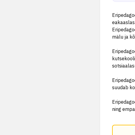
Eripedagoo
eakaaslast
Eripedago
mälu ja kõ
Eripedagoo
kutsekooli
sotsiaalas
Eripedagoo
suudab koo
Eripedagoo
ning empaa