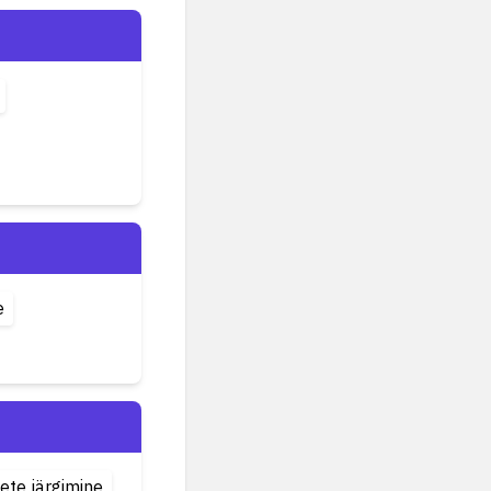
e
te järgimine