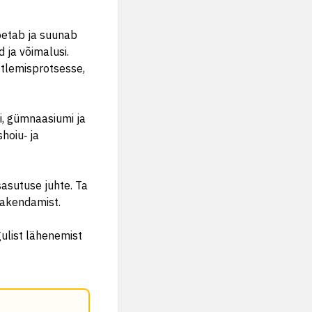
toetab ja suunab
 ja võimalusi.
tlemisprotsesse,
li, gümnaasiumi ja
hoiu‑ ja
asutuse juhte. Ta
rakendamist.
ulist lähenemist