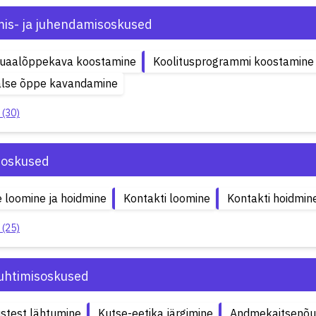
is- ja juhendamisoskused
iduaalõppekava koostamine
Koolitusprogrammi koostamine
alse õppe kavandamine
 (30)
soskused
 loomine ja hoidmine
Kontakti loomine
Kontakti hoidmin
 (25)
uhtimisoskused
stest lähtumine
Kutse-eetika järgimine
Andmekaitsenõue