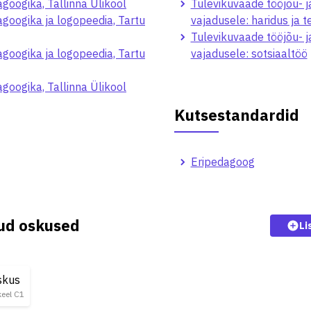
googika, Tallinna Ülikool
Tulevikuvaade tööjõu- j
agoogika ja logopeedia, Tartu
vajadusele: haridus ja 
Tulevikuvaade tööjõu- j
agoogika ja logopeedia, Tartu
vajadusele: sotsiaaltöö
googika, Tallinna Ülikool
Kutsestandardid
Eripedagoog
kud oskused
Li
skus
eel C1