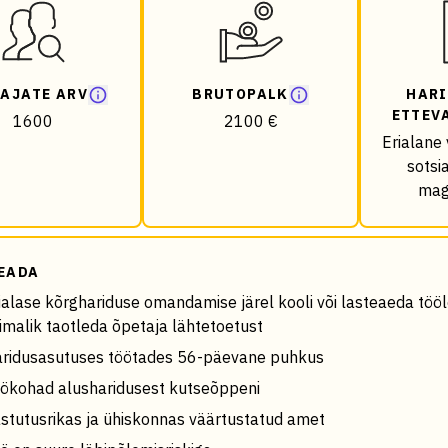
AJATE ARV
BRUTOPALK
HARI
ETTEV
1600
2100 €
Erialane 
sotsi
mag
EADA
ialase kõrghariduse omandamise järel kooli või lasteaeda töö
imalik taotleda õpetaja lähtetoetust
ridusasutuses töötades 56-päevane puhkus
ökohad alusharidusest kutseõppeni
stutusrikas ja ühiskonnas väärtustatud amet