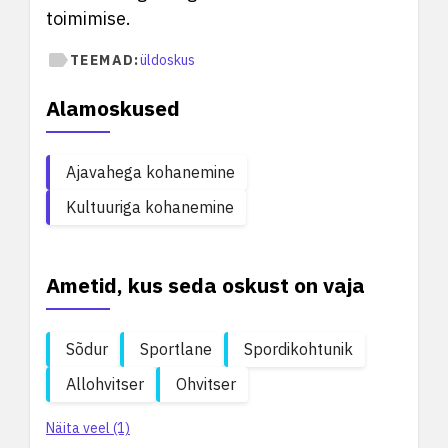
toimimise.
TEEMAD:
üldoskus
Alamoskused
Ajavahega kohanemine
Kultuuriga kohanemine
Ametid, kus seda oskust on vaja
Sõdur
Sportlane
Spordikohtunik
Allohvitser
Ohvitser
Näita veel (1)