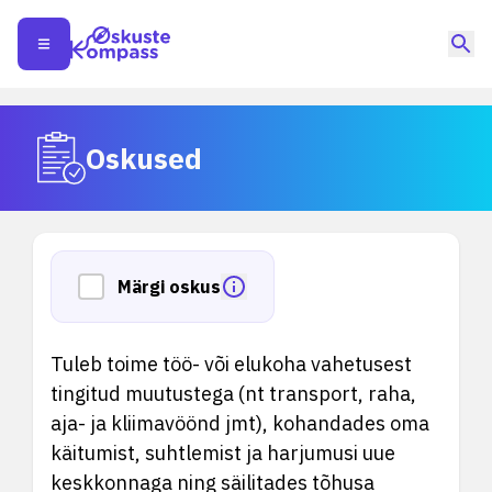
Oskused
Märgi oskus
Tuleb toime töö- või elukoha vahetusest
tingitud muutustega (nt transport, raha,
aja- ja kliimavöönd jmt), kohandades oma
käitumist, suhtlemist ja harjumusi uue
keskkonnaga ning säilitades tõhusa