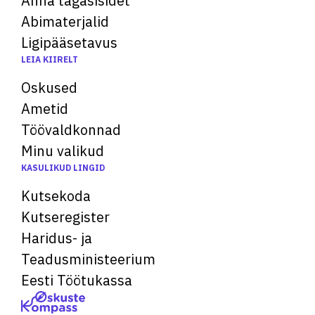
Anna tagasisidet
Abimaterjalid
Ligipääsetavus
LEIA KIIRELT
Oskused
Ametid
Töövaldkonnad
Minu valikud
KASULIKUD LINGID
Kutsekoda
Kutseregister
Haridus- ja
Teadusministeerium
Eesti Töötukassa