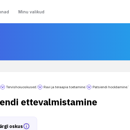
nnad
Minu valikud
/
Tervishoiuoskused
/
Ravi ja teraapia toetamine
/
Patsiendi hooldamine
/
iendi ettevalmistamine
ärgi oskus