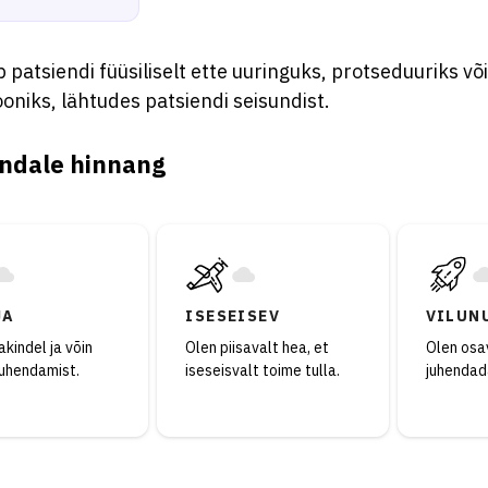
 patsiendi füüsiliselt ette uuringuks, protseduuriks või
oniks, lähtudes patsiendi seisundist.
ndale hinnang
JA
ISESEISEV
VILUN
kindel ja võin
Olen piisavalt hea, et
Olen osav
juhendamist.
iseseisvalt toime tulla.
juhendad