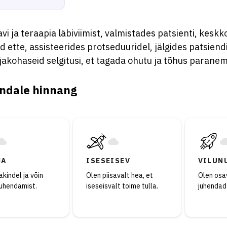
vi ja teraapia läbiviimist, valmistades patsienti, keskk
 ette, assisteerides protseduuridel, jälgides patsiendi
jakohaseid selgitusi, et tagada ohutu ja tõhus parane
ndale hinnang
JA
ISESEISEV
VILUN
kindel ja võin
Olen piisavalt hea, et
Olen osav
juhendamist.
iseseisvalt toime tulla.
juhendad