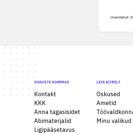
Uuendatud:
2
OSKUSTE KOMPASS
LEIA KIIRELT
Kontakt
Oskused
KKK
Ametid
Anna tagasisidet
Töövaldkonn
Abimaterjalid
Minu valikud
Ligipääsetavus