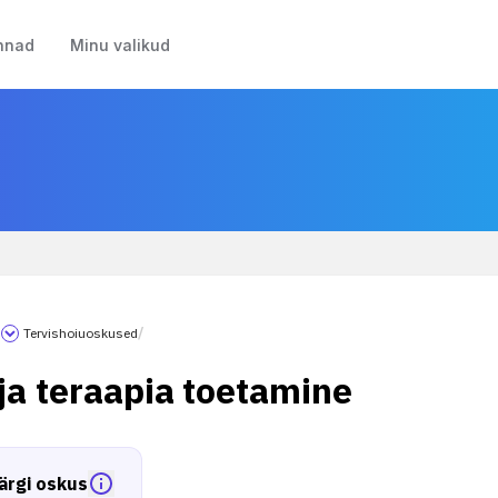
nnad
Minu valikud
/
Tervishoiuoskused
/
ja teraapia toetamine
ärgi oskus