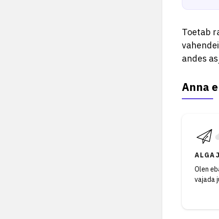
Toetab ra
vahendeid
andes as
Anna e
ALGA
Olen eba
vajada 