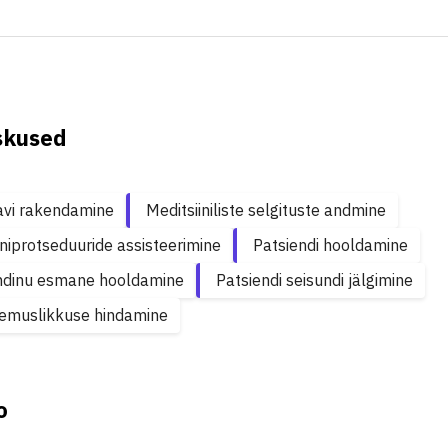
skused
avi rakendamine
Meditsiiniliste selgituste andmine
iniprotseduuride assisteerimine
Patsiendi hooldamine
ndinu esmane hooldamine
Patsiendi seisundi jälgimine
lemuslikkuse hindamine
o