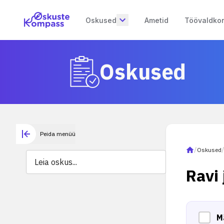
Oskused
Ametid
Töövaldko
Oskused
Peida menüü
/
Oskused
Ravi 
M