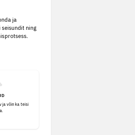
onda ja
 seisundit ning
misprotsess.
UD
 ja võin ka teisi
a.