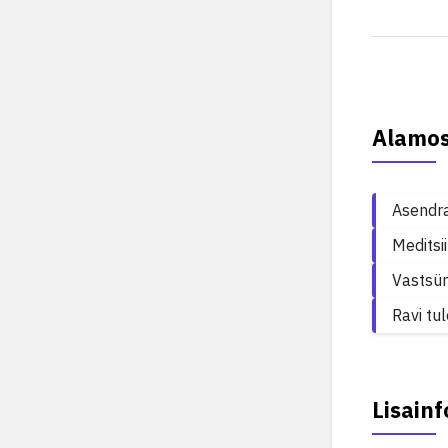
Alamo
Asendr
Meditsi
Vastsü
Ravi tu
Lisainf