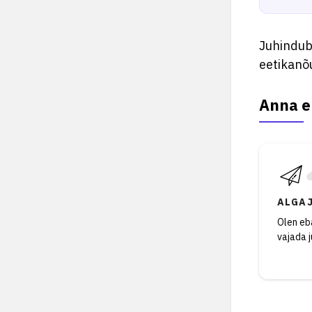
Juhindub
eetikanõu
Anna e
ALGA
Olen eba
vajada 