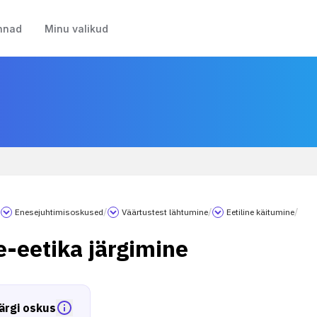
nnad
Minu valikud
/
Enesejuhtimisoskused
/
Väärtustest lähtumine
/
Eetiline käitumine
/
e-eetika järgimine
ärgi oskus