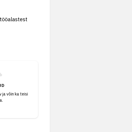
tööalastest
UD
 ja võin ka teisi
a.