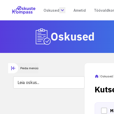
Oskused
Ametid
Töövaldko
Oskused
Peida menüü
/
Oskused
Kuts
M