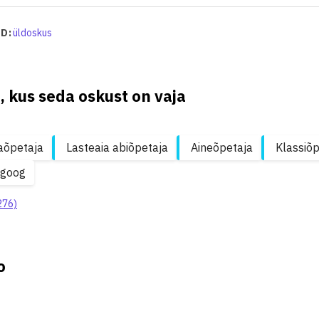
D:
üldoskus
, kus seda oskust on vaja
aõpetaja
Lasteaia abiõpetaja
Aineõpetaja
Klassiõp
agoog
276)
o