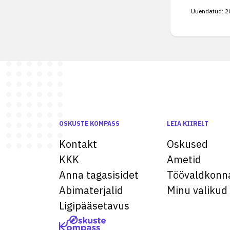
Uuendatud:
2
OSKUSTE KOMPASS
LEIA KIIRELT
Kontakt
Oskused
KKK
Ametid
Anna tagasisidet
Töövaldkonn
Abimaterjalid
Minu valikud
Ligipääsetavus