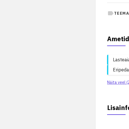
TEEMA
Ametid
Lasteai
Eriped
Näita veel (
Lisainf