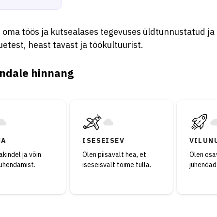
 oma töös ja kutsealases tegevuses üldtunnustatud ja 
etest, heast tavast ja töökultuurist.
ndale hinnang
JA
ISESEISEV
VILUN
kindel ja võin
Olen piisavalt hea, et
Olen osav
juhendamist.
iseseisvalt toime tulla.
juhendad