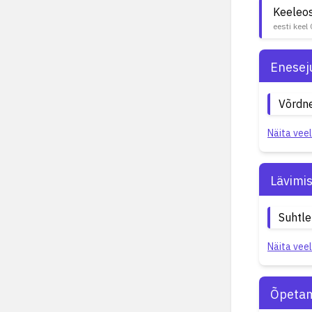
Keeleo
eesti keel
Enesej
Võrdn
Näita veel
Lävimi
Suhtl
Näita veel
Õpetam