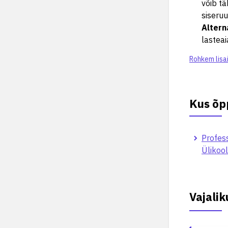
võib tä
siseruu
Altern
lasteai
Rohkem lisa
Kus õp
Profess
Ülikool
Vajali