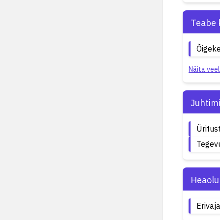
Teabe 
Õigeke
Näita veel
Juhtim
Üritus
Tegevu
Heaolu
Erivaj