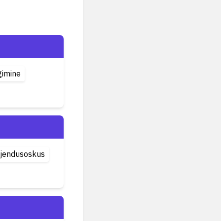
gimine
ljendusoskus