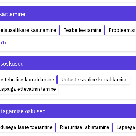
käitlemine
elsusallikate kasutamine
Teabe levitamine
Probleemist
 (1)
isoskused
te tehniline korraldamine
Ürituste sisuline korraldamine
spaiga ettevalmistamine
 tagamise oskused
adusega laste toetamine
Riietumisel abistamine
Lapsega