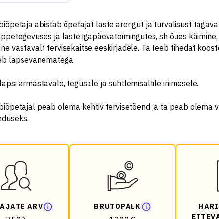
biõpetaja abistab õpetajat laste arengut ja turvalisust taga
õppetegevuses ja laste igapäevatoimingutes, sh õues käimine, 
ine vastavalt tervisekaitse eeskirjadele. Ta teeb tihedat koo
leb lapsevanematega.
lapsi armastavale, tegusale ja suhtlemisaltile inimesele.
biõpetajal peab olema kehtiv tervisetõend ja ta peab olema 
nduseks.
AJATE ARV
BRUTOPALK
HARI
ETTEV