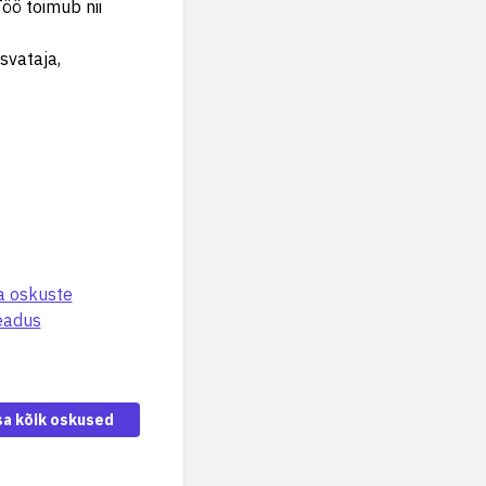
öö toimub nii
svataja,
a oskuste
teadus
sa kõik oskused