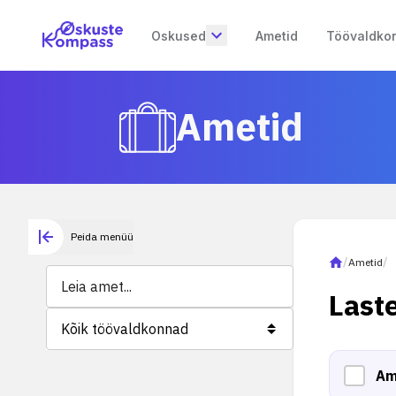
Oskused
Ametid
Töövaldko
Ametid
Peida menüü
/
Ametid
/
Last
Kõik töövaldkonnad
Am