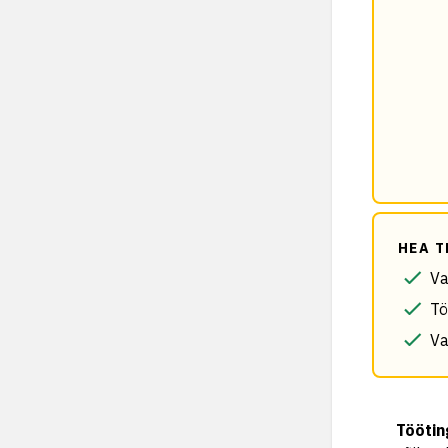
HEA T
Va
Tö
Va
Tööti