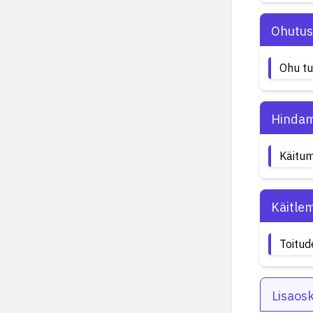
Ohutus
Ohu t
Hindam
Käitu
Käitle
Toitud
Lisaos