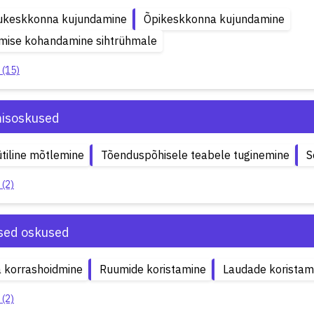
ukeskkonna kujundamine
Õpikeskkonna kujundamine
mise kohandamine sihtrühmale
 (15)
isoskused
tiline mõtlemine
Tõenduspõhisele teabele tuginemine
S
 (2)
ised oskused
 korrashoidmine
Ruumide koristamine
Laudade koristam
 (2)