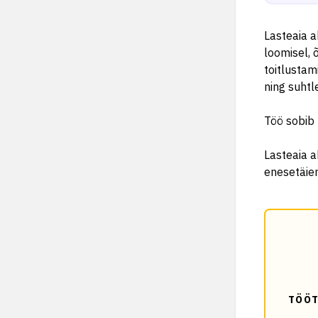
Lasteaia a
loomisel, 
toitlustam
ning suht
Töö sobib 
Lasteaia a
enesetäie
TÖÖT