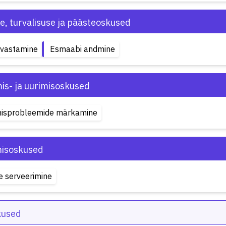
e, turvalisuse ja päästeoskused
uvastamine
Esmaabi andmine
is- ja uurimisoskused
misprobleemide märkamine
misoskused
e serveerimine
kused