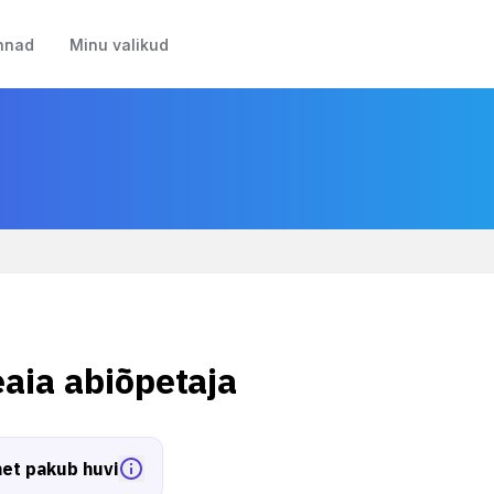
nnad
Minu valikud
eaia abiõpetaja
et pakub huvi