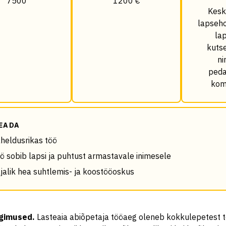
7500
1200 €
Kesk
lapseho
la
kuts
ni
peda
kom
EADA
heldusrikas töö
ö sobib lapsi ja puhtust armastavale inimesele
jalik hea suhtlemis- ja koostööoskus
ngimused
.
Lasteaia abiõpetaja tööaeg oleneb kokkulepetest 