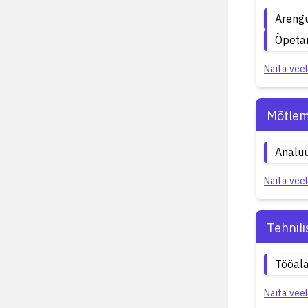
Areng
Õpeta
Näita veel
Mõtlem
Analüü
Näita veel
Tehnil
Tööala
Näita veel