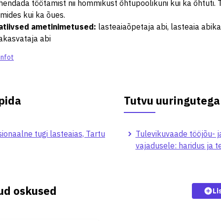
hendada töötamist nii hommikust õhtupoolikuni kui ka õhtuti. T
mides kui ka õues.
atiivsed ametinimetused
:
lasteaiaõpetaja abi, lasteaia abika
akasvataja abi
infot
pida
Tutvu uuringutega
ionaalne tugi lasteaias, Tartu
Tulevikuvaade tööjõu- j
vajadusele: haridus ja 
kud oskused
Li