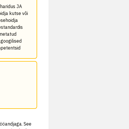
haridus JA
idja kutse või
psehoidja
estandardis
metatud
googilised
petentsid
tööandjaga. See