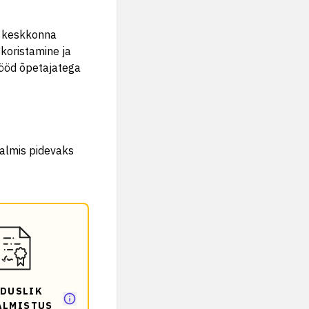
va keskkonna
koristamine ja
stööd õpetajatega
valmis pidevaks
DUSLIK
ALMISTUS