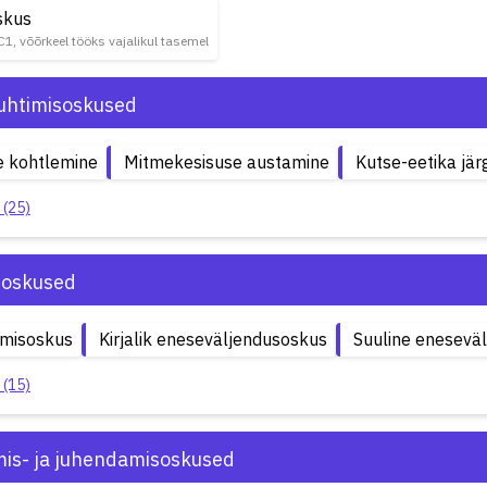
skus
 C1, võõrkeel tööks vajalikul tasemel
uhtimisoskused
e kohtlemine
Mitmekesisuse austamine
Kutse-eetika jär
 (25)
soskused
emisoskus
Kirjalik eneseväljendusoskus
Suuline enesevä
 (15)
is- ja juhendamisoskused