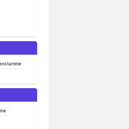
eostamine
ine