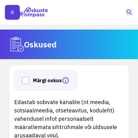
Oskused
Märgi oskus
Edastab sobivate kanalite (nt meedia,
sotsiaalmeedia, otseteavitus, koduleht)
vahendusel infot personaalselt
määratlemata sihtrühmale või üldsusele
arusaadaval viisil.