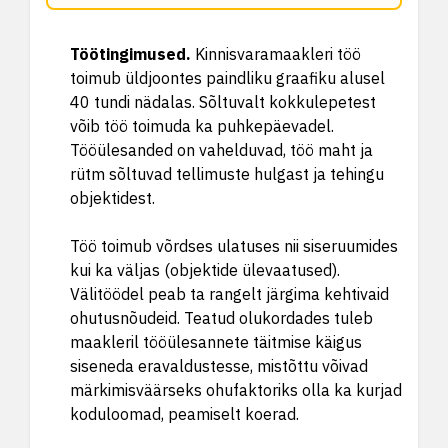
Töötingimused
.
Kinnisvaramaakleri töö
toimub üldjoontes paindliku graafiku alusel
40 tundi nädalas. Sõltuvalt kokkulepetest
võib töö toimuda ka puhkepäevadel.
Tööülesanded on vahelduvad, töö maht ja
rütm sõltuvad tellimuste hulgast ja tehingu
objektidest.
Töö toimub võrdses ulatuses nii siseruumides
kui ka väljas (objektide ülevaatused).
Välitöödel peab ta rangelt järgima kehtivaid
ohutusnõudeid. Teatud olukordades tuleb
maakleril tööülesannete täitmise käigus
siseneda eravaldustesse, mistõttu võivad
märkimisväärseks ohufaktoriks olla ka kurjad
koduloomad, peamiselt koerad.