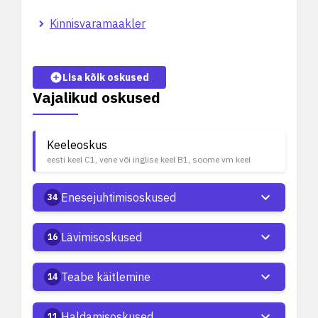
Kinnisvaramaakler
Lisa kõik oskused
Vajalikud oskused
Keeleoskus
eesti keel C1, vene või inglise keel B1, soome vm keel
Enesejuhtimisoskused
34
Lävimisoskused
16
Teabe käitlemine
14
Haldamisoskused
11