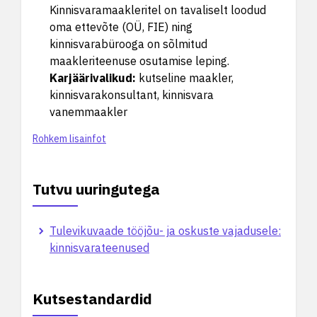
Kinnisvaramaakleritel on tavaliselt loodud
oma ettevõte (OÜ, FIE) ning
kinnisvarabürooga on sõlmitud
maakleriteenuse osutamise leping.
Karjäärivalikud
:
kutseline maakler,
kinnisvarakonsultant, kinnisvara
vanemmaakler
Rohkem lisainfot
Tutvu uuringutega
Tulevikuvaade tööjõu- ja oskuste vajadusele:
kinnisvarateenused
Kutsestandardid