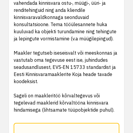
vahendada kinnisvara ostu‑, müügi‑, üüri‑ ja
renditehinguid ning anda kliendile
kinnisvaravaldkonnaga seonduvaid
konsultatsioone. Tema tööülesannete huka
kuuluvad ka objekti turundamine ning tehingute
ja lepingute vormistamine (v.a müügilepingud).
Maakler tegutseb iseseisvalt või meeskonnas ja
vastutab oma tegevuse eest ise, juhindudes
seadusandlusest, EVS‑EN 15733 standardist ja
Eesti Kinnisvaramaaklerite Koja heade tavade
koodeksist.
Sageli on maakleritöö kõrvaltegevus või
tegelevad maaklerid kõrvaltööna kinnisvara
hindamisega (lihtsamate tüüpobjektide puhul).