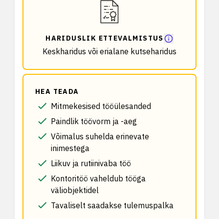
HARIDUSLIK ETTEVALMISTUS
Keskharidus või erialane kutseharidus
HEA TEADA
Mitmekesised tööülesanded
Paindlik töövorm ja -aeg
Võimalus suhelda erinevate
inimestega
Liikuv ja rutiinivaba töö
Kontoritöö vaheldub tööga
väliobjektidel
Tavaliselt saadakse tulemuspalka