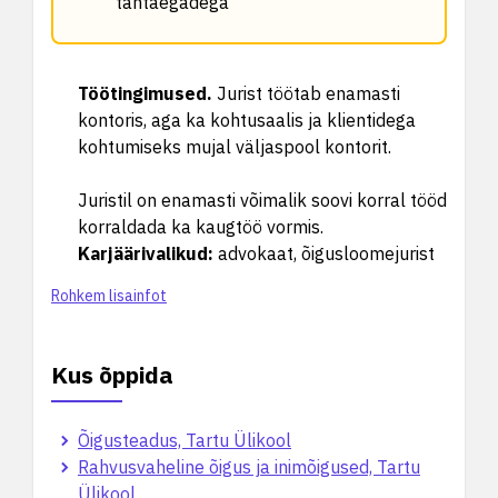
tähtaegadega
Töötingimused
.
Jurist töötab enamasti
kontoris, aga ka kohtusaalis ja klientidega
kohtumiseks mujal väljaspool kontorit.
Juristil on enamasti võimalik soovi korral tööd
korraldada ka kaugtöö vormis.
Karjäärivalikud
:
advokaat, õigusloomejurist
Rohkem lisainfot
Kus õppida
Õigusteadus, Tartu Ülikool
Rahvusvaheline õigus ja inimõigused, Tartu
Ülikool