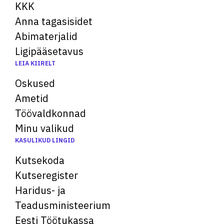
KKK
Anna tagasisidet
Abimaterjalid
Ligipääsetavus
LEIA KIIRELT
Oskused
Ametid
Töövaldkonnad
Minu valikud
KASULIKUD LINGID
Kutsekoda
Kutseregister
Haridus- ja
Teadusministeerium
Eesti Töötukassa