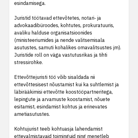
esindamisega.
Juristid töötavad ettevõtetes, notari‑ ja
advokaadibüroodes, kohtutes, prokuratuuris,
avaliku halduse organisatsioonides
(ministeeriumides ja nende valitsemisala
asutustes, samuti kohalikes omavalitsustes jm).
Juristide roll on väga vastutusrikas ja tihti
stressirohke.
Ettevõttejuristi töö võib sisaldada nii
ettevõttesisest nõustamist kui ka suhtlemist ja
läbirääkimisi ettevõtte koostööpartneritega,
lepingute ja arvamuste koostamist, nõuete
esitamist, esindamist kohtus ja erinevates
ametiasutustes.
Kohtujurist teeb kohtuasja lahendamist
ettevalmistavaid toiminguid ning menetleb