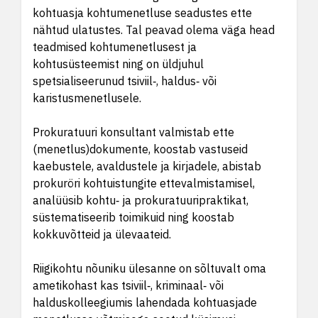
kohtuasja kohtumenetluse seadustes ette
nähtud ulatustes. Tal peavad olema väga head
teadmised kohtumenetlusest ja
kohtusüsteemist ning on üldjuhul
spetsialiseerunud tsiviil‑, haldus‑ või
karistusmenetlusele.
Prokuratuuri konsultant valmistab ette
(menetlus)dokumente, koostab vastuseid
kaebustele, avaldustele ja kirjadele, abistab
prokuröri kohtuistungite ettevalmistamisel,
analüüsib kohtu‑ ja prokuratuuripraktikat,
süstematiseerib toimikuid ning koostab
kokkuvõtteid ja ülevaateid.
Riigikohtu nõuniku ülesanne on sõltuvalt oma
ametikohast kas tsiviil‑, kriminaal‑ või
halduskolleegiumis lahendada kohtuasjade