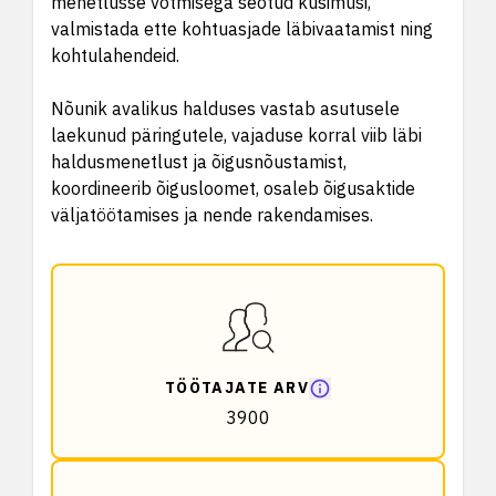
menetlusse võtmisega seotud küsimusi,
valmistada ette kohtuasjade läbivaatamist ning
kohtulahendeid.
Nõunik avalikus halduses vastab asutusele
laekunud päringutele, vajaduse korral viib läbi
haldusmenetlust ja õigusnõustamist,
koordineerib õigusloomet, osaleb õigusaktide
väljatöötamises ja nende rakendamises.
TÖÖTAJATE ARV
3900