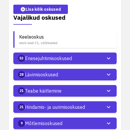
Lisa kõik oskused
Vajalikud oskused
Keeleoskus
eesti keel C1, võõrkeeled
Enesejuhtimisoskused
53
Lävimisoskused
28
Teabe käitlemine
21
Hindamis- ja uurimisoskused
21
Mõtlemisoskused
9