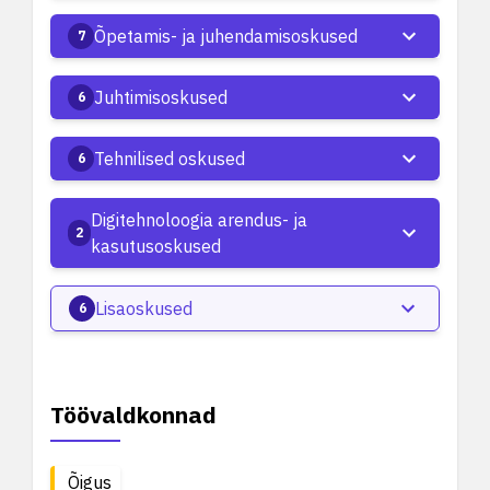
Õpetamis- ja juhendamisoskused
7
Juhtimisoskused
6
Tehnilised oskused
6
Digitehnoloogia arendus- ja
2
kasutusoskused
Lisaoskused
6
Töövaldkonnad
Õigus