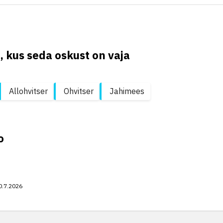
, kus seda oskust on vaja
Allohvitser
Ohvitser
Jahimees
o
0.7.2026