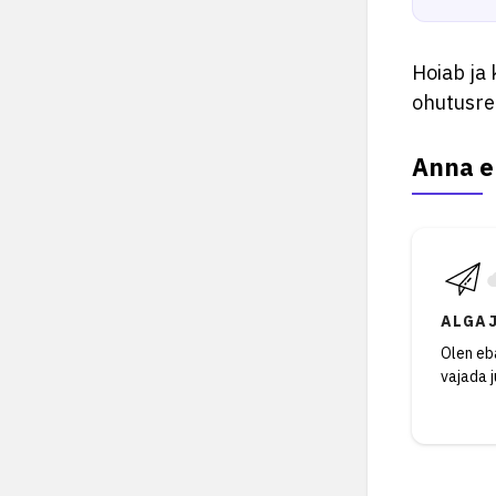
Hoiab ja
ohutusree
Anna e
ALGA
Olen eba
vajada 