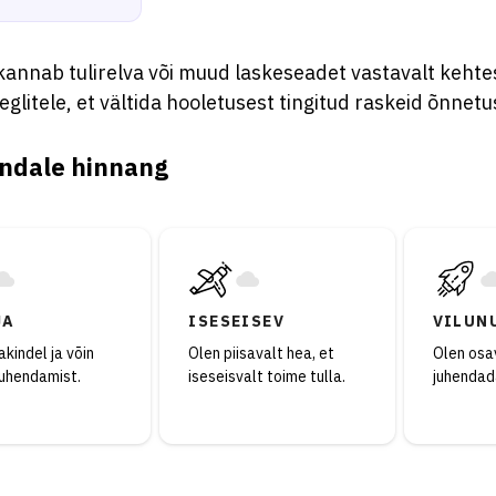
 kannab tulirelva või muud laskeseadet vastavalt keht
glitele, et vältida hooletusest tingitud raskeid õnnetus
ndale hinnang
JA
ISESEISEV
VILUN
kindel ja võin
Olen piisavalt hea, et
Olen osav
juhendamist.
iseseisvalt toime tulla.
juhendad