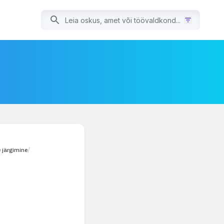
 järgimine
/