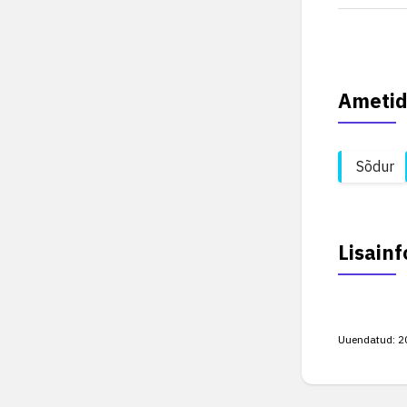
Ametid
Sõdur
Lisainf
Uuendatud:
2