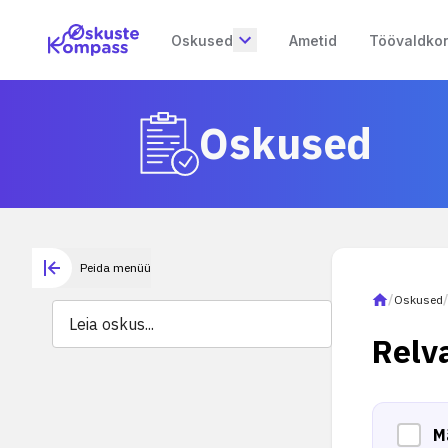
Oskused
Ametid
Töövaldko
Oskused
Peida menüü
/
Oskused
Relv
M