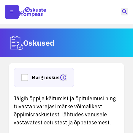
Oskused
Märgi oskus
Jälgib õppija käitumist ja õpitulemusi ning
tuvastab varajasi märke võimalikest
õppimisraskustest, lähtudes vanusele
vastavatest ootustest ja õppetasemest.