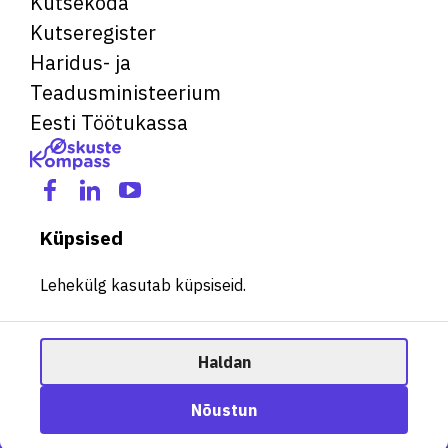
Kutsekoda
Kutseregister
Haridus- ja
Teadusministeerium
Eesti Töötukassa
Küpsised
Lehekülg kasutab küpsiseid.
Haldan
© 2026 Kõik õigused kaitstud. See veebileht kasutab küpsiseid.
Ametisoovitaja
Nõustun
Halda küpsiseid