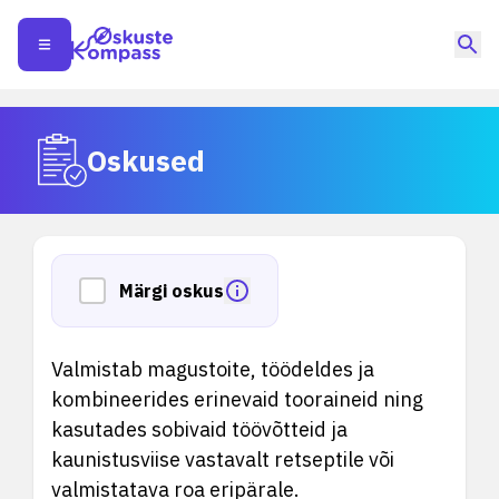
Oskused
Märgi oskus
Valmistab magustoite, töödeldes ja
kombineerides erinevaid tooraineid ning
kasutades sobivaid töövõtteid ja
kaunistusviise vastavalt retseptile või
valmistatava roa eripärale.