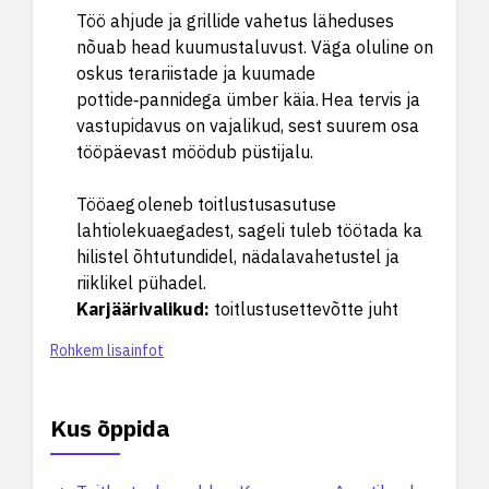
Töö ahjude ja grillide vahetus läheduses
nõuab head kuumustaluvust. Väga oluline on
oskus terariistade ja kuumade
pottide‑pannidega ümber käia. Hea tervis ja
vastupidavus on vajalikud, sest suurem osa
tööpäevast möödub püstijalu.
Tööaeg oleneb toitlustusasutuse
lahtiolekuaegadest, sageli tuleb töötada ka
hilistel õhtutundidel, nädalavahetustel ja
riiklikel pühadel.
Karjäärivalikud
:
toitlustusettevõtte juht
Rohkem lisainfot
Kus õppida