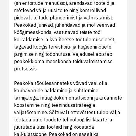
(sh eritoitude menüüsid), arendavad tooteid ja
mõtlevad välja uusi toite ning kontrollivad
pidevalt toitude planeerimist ja valmistamist.
Peakokad juhivad, juhendavad ja motiveerivad
köögimeeskonda, vastutavad teiste töö
korraldamise ja kvaliteetse töötulemuse eest,
tagavad köögis tervishoiu‑ ja hügieeninõuete
järgimise ning tööohutuse. Vajadusel abistab
peakokk oma meeskonda toiduvalmistamise
protsessis.
Peakoka tööülesanneteks võivad veel olla
kaubavarude haldamine ja suhtlemine
tarnijatega, müügidokumentatsiooni ja aruannete
koostamine ning teenindusstrateegia
väljatöötamine. Sõltuvalt ettevõttest tuleb välja
töötada uute toodete tehnoloogilisi kaarte ja
juurutada uusi tooteid ning koostada
kalkulatsioone. Peakokad on sageli ka