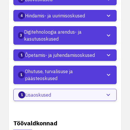
Hindamis- ja uurimisoskused
4
Digitehnoloogia arendus- ja
3
kasutusoskused
Õpetamis- ja juhendamisoskused
1
Ohutuse, turvalisuse ja
1
päästeoskused
Lisaoskused
1
Töövaldkonnad