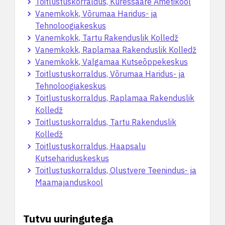
Toitlustuskorraldus, Kuressaare Ametikool
Vanemkokk, Võrumaa Haridus- ja
Tehnoloogiakeskus
Vanemkokk, Tartu Rakenduslik Kolledž
Vanemkokk, Raplamaa Rakenduslik Kolledž
Vanemkokk, Valgamaa Kutseõppekeskus
Toitlustuskorraldus, Võrumaa Haridus- ja
Tehnoloogiakeskus
Toitlustuskorraldus, Raplamaa Rakenduslik
Kolledž
Toitlustuskorraldus, Tartu Rakenduslik
Kolledž
Toitlustuskorraldus, Haapsalu
Kutsehariduskeskus
Toitlustuskorraldus, Olustvere Teenindus- ja
Maamajanduskool
Tutvu uuringutega