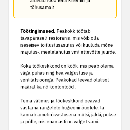
aitavad tööd teha kiiremini ja
tõhusamalt
Töötingimused
.
Peakokk töötab
tavapäraselt restoranis , mis võib olla
iseseisev toitlustusasutus või kuuluda mõne
majutus‑, meelelahutus vmt ettevõtte juurde.
Koka töökeskkond on köök, mis peab olema
väga puhas ning hea valgustuse ja
ventilatsiooniga. Peakokad teevad olulisel
määral ka nö kontoritööd .
Tema välimus ja töökeskkond peavad
vastama rangetele hügieeninõuetele, ta
kannab ametirõivastusena mütsi, jakki, pükse
ja põlle, mis enamasti on valget värvi.