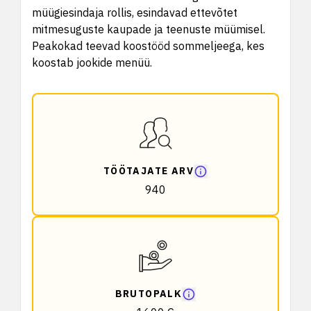
müügiesindaja rollis, esindavad ettevõtet
mitmesuguste kaupade ja teenuste müümisel.
Peakokad teevad koostööd sommeljeega, kes
koostab jookide menüü.
TÖÖTAJATE ARV
940
BRUTOPALK