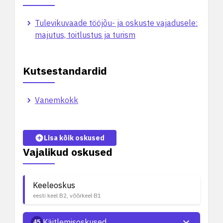
Tulevikuvaade tööjõu- ja oskuste vajadusele:
majutus, toitlustus ja turism
Kutsestandardid
Vanemkokk
Lisa kõik oskused
Vajalikud oskused
Keeleoskus
eesti keel B2, võõrkeel B1
Käitlemisoskused
45