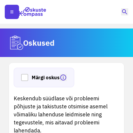
Oskused
Märgi oskus
Keskendub süüdlase või probleemi
põhjuste ja takistuste otsimise asemel
võimaliku lahenduse leidmisele ning
tegevustele, mis aitavad probleemi
lahendada.