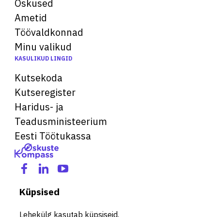
Oskused
Ametid
Töövaldkonnad
Minu valikud
KASULIKUD LINGID
Kutsekoda
Kutseregister
Haridus- ja
Teadusministeerium
Eesti Töötukassa
Küpsised
Lehekülg kasutab küpsiseid.