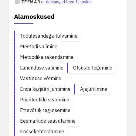
,
TEEMAD:
üldoskus
ettevõtlusoskus
Alamoskused
Tööülesandega tutvumine
Meetodi valimine
Metoodika rakendamine
Lahenduse valimine
Otsuste tegemine
Vastutuse võtmine
Enda karjääri juhtimine
Ajajuhtimine
Prioriteetide seadmine
Ettevõtlik tegutsemine
Eesmärkide saavutamine
Enesekehtestamine