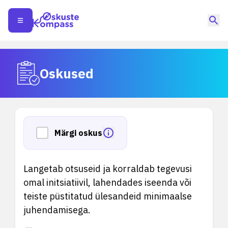
Oskused
Märgi oskus
Langetab otsuseid ja korraldab tegevusi
omal initsiatiivil, lahendades iseenda või
teiste püstitatud ülesandeid minimaalse
juhendamisega.