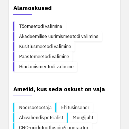
Alamoskused
Töömeetodi valimine
Akadeemilise uurimismeetodi valimine
Küsitlusmeetodi valimine
Päästemeetodi valimine
Hindamismeetodi valimine
Ametid, kus seda oskust on vaja
Noorsootöötaja
Ehitusinsener
Abivahendispetsialist
Müügijuht
CNC-puidutöötluspingi operaator