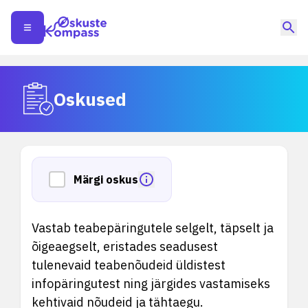
Oskused
Märgi oskus
Vastab teabepäringutele selgelt, täpselt ja
õigeaegselt, eristades seadusest
tulenevaid teabenõudeid üldistest
infopäringutest ning järgides vastamiseks
kehtivaid nõudeid ja tähtaegu.