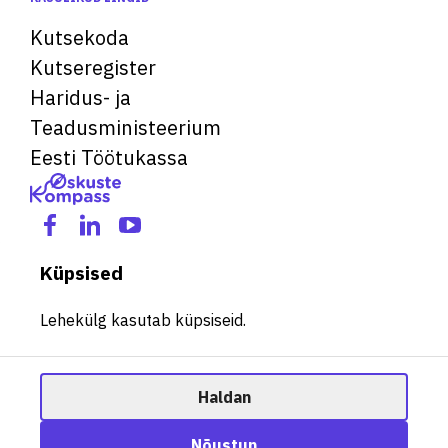
Kutsekoda
Kutseregister
Haridus- ja
Teadusministeerium
Eesti Töötukassa
Küpsised
Lehekülg kasutab küpsiseid.
Haldan
© 2026 Kõik õigused kaitstud. See veebileht kasutab küpsiseid.
Ametisoovitaja
Nõustun