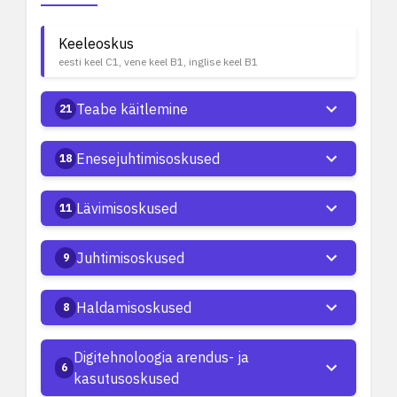
Keeleoskus
eesti keel C1, vene keel B1, inglise keel B1
Teabe käitlemine
21
Enesejuhtimisoskused
18
Lävimisoskused
11
Juhtimisoskused
9
Haldamisoskused
8
Digitehnoloogia arendus- ja
6
kasutusoskused