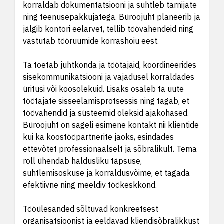
korraldab dokumentatsiooni ja suhtleb tarnijate
ning teenusepakkujatega. Büroojuht planeerib ja
jälgib kontori eelarvet, tellib töövahendeid ning
vastutab tööruumide korrashoiu eest.
Ta toetab juhtkonda ja töötajaid, koordineerides
sisekommunikatsiooni ja vajadusel korraldades
üritusi või koosolekuid. Lisaks osaleb ta uute
töötajate sisseelamisprotsessis ning tagab, et
töövahendid ja süsteemid oleksid ajakohased.
Büroojuht on sageli esimene kontakt nii klientide
kui ka koostööpartnerite jaoks, esindades
ettevõtet professionaalselt ja sõbralikult. Tema
roll ühendab haldusliku täpsuse,
suhtlemisoskuse ja korraldusvõime, et tagada
efektiivne ning meeldiv töökeskkond.
Tööülesanded sõltuvad konkreetsest
organisatsioonist ja eeldavad kliendisõbralikkust