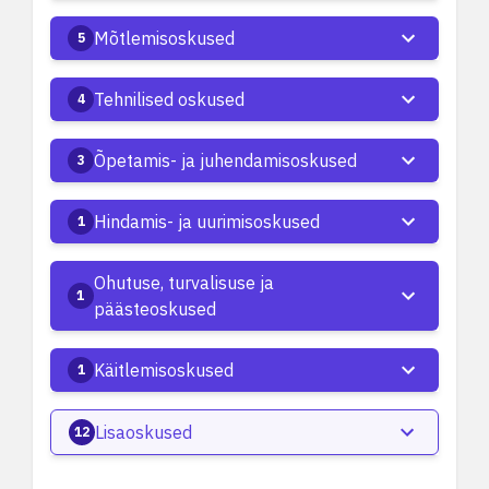
Mõtlemisoskused
5
Tehnilised oskused
4
Õpetamis- ja juhendamisoskused
3
Hindamis- ja uurimisoskused
1
Ohutuse, turvalisuse ja
1
päästeoskused
Käitlemisoskused
1
Lisaoskused
12