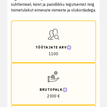
suhtlemisel, kiiret ja paindlikku tegutsemist ning
toimetulekut erinevate inimeste ja olukordadega.
TÖÖTAJATE ARV
1100
BRUTOPALK
2300 €