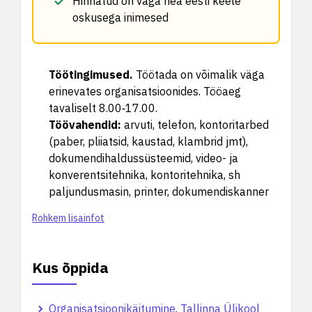
Hinnatud on väga hea eesti keele
oskusega inimesed
Töötingimused
.
Töötada on võimalik väga
erinevates organisatsioonides. Tööaeg
tavaliselt 8.00‑17.00.
Töövahendid
:
arvuti, telefon, kontoritarbed
(paber, pliiatsid, kaustad, klambrid jmt),
dokumendihaldussüsteemid, video- ja
konverentsitehnika, kontoritehnika, sh
paljundusmasin, printer, dokumendiskanner
Rohkem lisainfot
Kus õppida
Organisatsioonikäitumine, Tallinna Ülikool