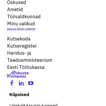
Oskused
Ametid
Töövaldkonnad
Minu valikud
KASULIKUD LINGID
Kutsekoda
Kutseregister
Haridus- ja
Teadusministeerium
Eesti Töötukassa
Küpsised
Lehekülg kasutab küpsiseid.