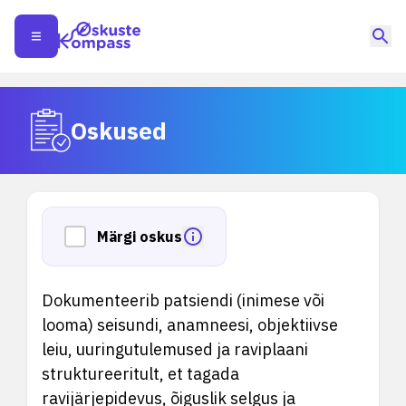
Oskused
Märgi oskus
Dokumenteerib patsiendi (inimese või
looma) seisundi, anamneesi, objektiivse
leiu, uuringutulemused ja raviplaani
struktureeritult, et tagada
ravijärjepidevus, õiguslik selgus ja