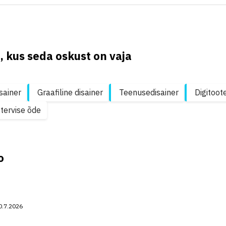
, kus seda oskust on vaja
sainer
Graafiline disainer
Teenusedisainer
Digitoot
tervise õde
o
0.7.2026