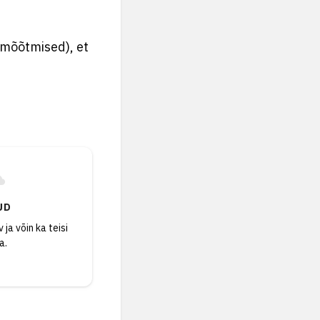
, mõõtmised), et
UD
 ja võin ka teisi
a.