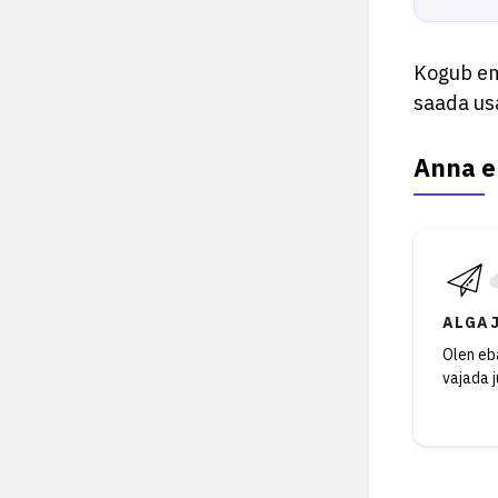
Kogub emp
saada us
Anna e
ALGA
Olen eba
vajada 