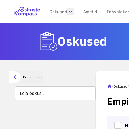
Oskused
Ametid
Töövaldko
Oskused
Peida menüü
/
Oskused
Empi
M