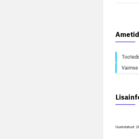
Ametid
Tootedi
Vaimse 
Lisainf
Uuendatud:
2