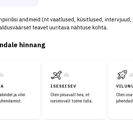
iirilisi andmeid (nt vaatlused, küsitlused, intervjuud
aldusväärset teavet uuritava nähtuse kohta.
ndale hinnang
JA
ISESEISEV
VILUN
kindel ja võin
Olen piisavalt hea, et
Olen osav
juhendamist.
iseseisvalt toime tulla.
juhendad