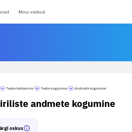
nnad
Minu valikud
/
Teabe käitlemine
/
Teabe kogumine
/
Andmete kogumine
/
iriliste andmete kogumine
ärgi oskus