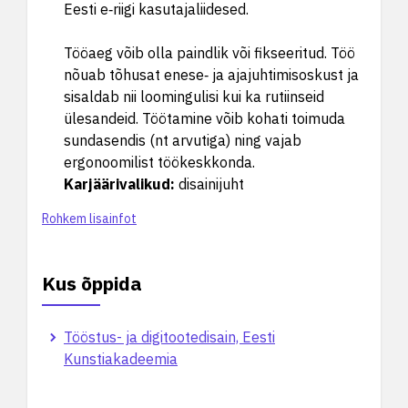
Eesti e‑riigi kasutajaliidesed.
Tööaeg võib olla paindlik või fikseeritud. Töö
nõuab tõhusat enese‑ ja ajajuhtimisoskust ja
sisaldab nii loomingulisi kui ka rutiinseid
ülesandeid. Töötamine võib kohati toimuda
sundasendis (nt arvutiga) ning vajab
ergonoomilist töökeskkonda.
Karjäärivalikud
:
disainijuht
Rohkem lisainfot
Kus õppida
Tööstus- ja digitootedisain, Eesti
Kunstiakadeemia