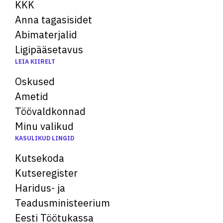
KKK
Anna tagasisidet
Abimaterjalid
Ligipääsetavus
LEIA KIIRELT
Oskused
Ametid
Töövaldkonnad
Minu valikud
KASULIKUD LINGID
Kutsekoda
Kutseregister
Haridus- ja
Teadusministeerium
Eesti Töötukassa