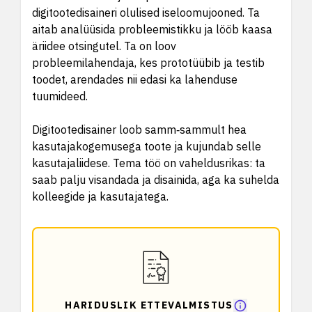
digitootedisaineri olulised iseloomujooned. Ta
aitab analüüsida probleemistikku ja lööb kaasa
äriidee otsingutel. Ta on loov
probleemilahendaja, kes prototüübib ja testib
toodet, arendades nii edasi ka lahenduse
tuumideed.
Digitootedisainer loob samm‑sammult hea
kasutajakogemusega toote ja kujundab selle
kasutajaliidese. Tema töö on vaheldusrikas: ta
saab palju visandada ja disainida, aga ka suhelda
kolleegide ja kasutajatega.
HARIDUSLIK ETTEVALMISTUS