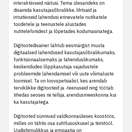
interaktiivseid näitusi. Tema ülesandeks on
disainida kasutajasõbralikke, lihtsaid ja
intuitiivseid lahendusi erinevatele nutikatele
toodetele ja teenustele alustades
nutitelefonidest ja lõpetades kodumasinatega.
Digitootedisainer lähtub eesmärgist muuta
digitaalsed lahendused kasutajasõbralikumaks,
funktsionaalsemaks ja tähenduslikumaks,
keskendudes lõppkasutaja vajadustele
probleemide lahendamisel või uute võimaluste
loomisel. Ta on loovspetsialist, kes arendab
terviklikke digitooteid ja ‑teenuseid ning töötab
tihedas seoses nii tellija, arendusmeeskonna kui
ka kasutajatega.
Digitooted sünnivad valdkonnaüleses koostöös,
milles on tähtis osa suhtlusoskusel ja tiimitööl.
Uudishimulikkus ja empaatia on