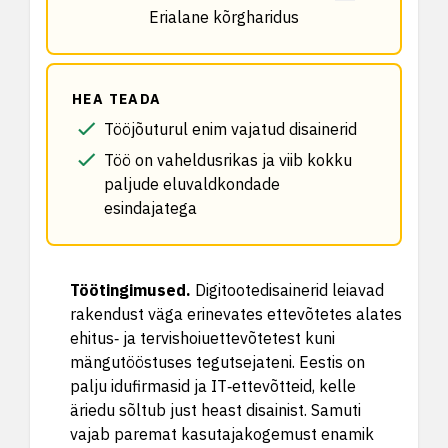
Erialane kõrgharidus
HEA TEADA
Tööjõuturul enim vajatud disainerid
Töö on vaheldusrikas ja viib kokku
paljude eluvaldkondade
esindajatega
Töötingimused
.
Digitootedisainerid leiavad
rakendust väga erinevates ettevõtetes alates
ehitus‑ ja tervishoiuettevõtetest kuni
mängutööstuses tegutsejateni. Eestis on
palju idufirmasid ja IT‑ettevõtteid, kelle
äriedu sõltub just heast disainist. Samuti
vajab paremat kasutajakogemust enamik