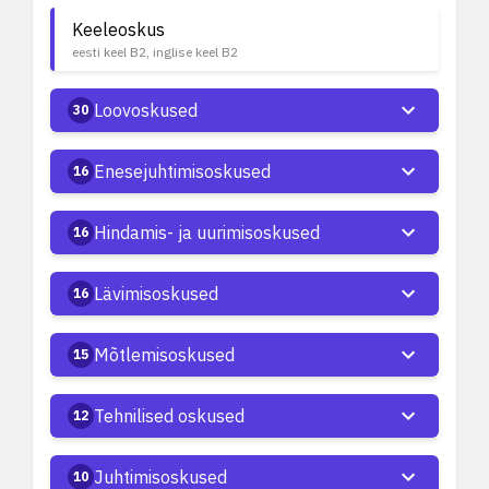
Keeleoskus
eesti keel B2, inglise keel B2
Loovoskused
30
Enesejuhtimisoskused
16
Hindamis- ja uurimisoskused
16
Lävimisoskused
16
Mõtlemisoskused
15
Tehnilised oskused
12
Juhtimisoskused
10