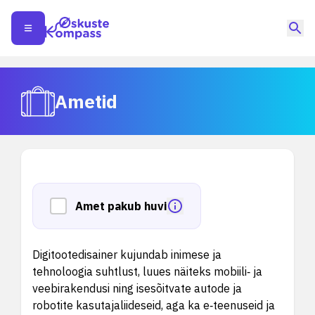
Ametid
Amet pakub huvi
Digitootedisainer kujundab inimese ja
tehnoloogia suhtlust, luues näiteks mobiili‑ ja
veebirakendusi ning isesõitvate autode ja
robotite kasutajaliideseid, aga ka e‑teenuseid ja