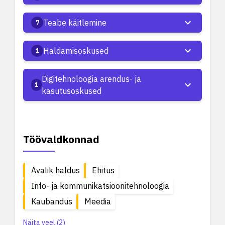
Teabe käitlemine
7
Haldamisoskused
1
Digitehnoloogia arendus- ja
1
kasutusoskused
Töövaldkonnad
Avalik haldus
Ehitus
Info- ja kommunikatsioonitehnoloogia
Kaubandus
Meedia
Näita veel (2)