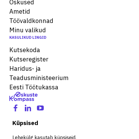
Oskused
Ametid
Töövaldkonnad
Minu valikud
KASULIKUD LINGID
Kutsekoda
Kutseregister
Haridus- ja
Teadusministeerium
Eesti Töötukassa
Küpsised
Lehekülg kasutab küpsiseid.