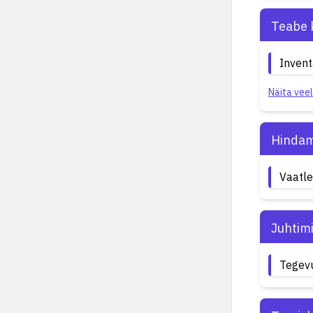
Teabe 
Invent
Näita veel
Hindam
Vaatl
Juhtim
Tegev