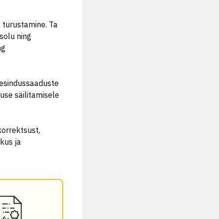
 turustamine. Ta
solu ning
ng
Mesindussaaduste
use säilitamisele
korrektsust,
kus ja