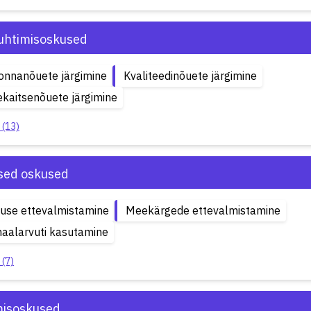
uhtimisoskused
onnanõuete järgimine
Kvaliteedinõuete järgimine
ekaitsenõuete järgimine
 (13)
ised oskused
use ettevalmistamine
Meekärgede ettevalmistamine
aalarvuti kasutamine
 (7)
isoskused