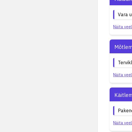
Vara 
Näita veel
Mõtlem
Tervik
Näita veel
Käitle
Paken
Näita veel