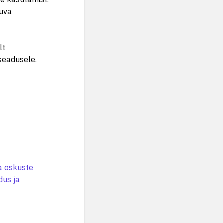
duva
lt
seadusele.
a oskuste
dus ja