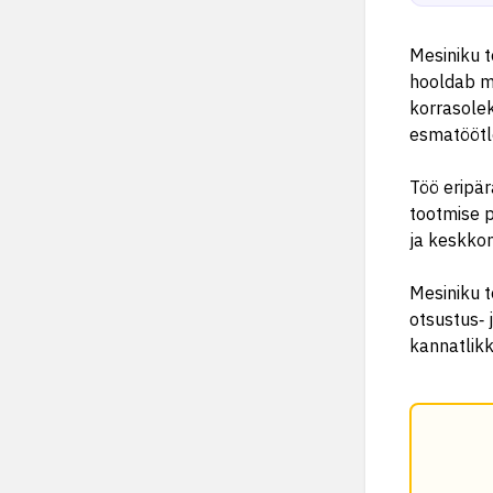
Mesiniku 
hooldab me
korrasolek
esmatöötl
Töö eripär
tootmise p
ja keskko
Mesiniku t
otsustus‑ 
kannatlikk