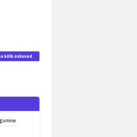
sa kõik oskused
gumine