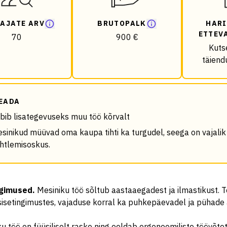
AJATE ARV
BRUTOPALK
HARI
ETTEV
70
900 €
Kuts
täiend
EADA
bib lisategevuseks muu töö kõrvalt
sinikud müüvad oma kaupa tihti ka turgudel, seega on vajalik
htlemisoskus.
ngimused
.
Mesiniku töö sõltub aastaaegadest ja ilmastikust. Tö
sisetingimustes, vajaduse korral ka puhkepäevadel ja pühade a
u töö on füüsiliselt raske ning eeldab ergonoomiliste töövõte