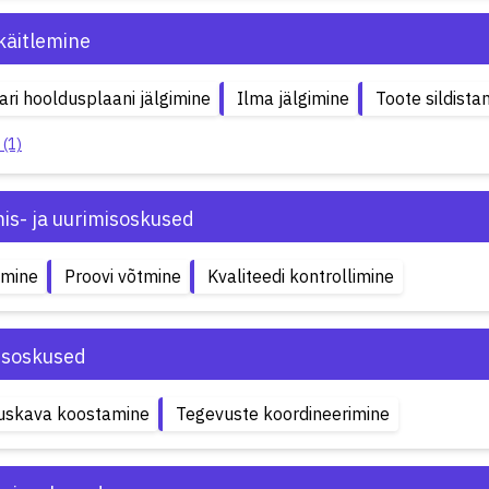
käitlemine
ari hooldusplaani jälgimine
Ilma jälgimine
Toote sildista
 (1)
is- ja uurimisoskused
emine
Proovi võtmine
Kvaliteedi kontrollimine
isoskused
uskava koostamine
Tegevuste koordineerimine