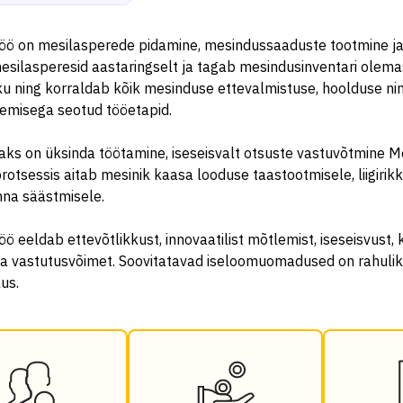
töö on mesilasperede pidamine, mesindussaaduste tootmine ja
silasperesid aastaringselt ja tagab mesindusinventari olema
u ning korraldab kõik mesinduse ettevalmistuse, hoolduse ni
emisega seotud tööetapid.
aks on üksinda töötamine, iseseisvalt otsuste vastuvõtmine 
rotsessis aitab mesinik kaasa looduse taastootmisele, liigirikk
nna säästmisele.
öö eeldab ettevõtlikkust, innovaatilist mõtlemist, iseseisvust, 
ja vastutusvõimet. Soovitatavad iseloomuomadused on rahulik
us.