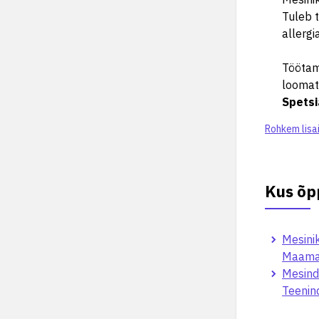
Tuleb 
allergi
Töötam
loomat
Spetsi
Rohkem lisa
Kus õp
Mesinik
Maama
Mesind
Teenin