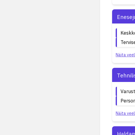
Enesej
Keskk
Tervis
Näita veel
Tehnil
Varust
Person
Näita veel
Haldam