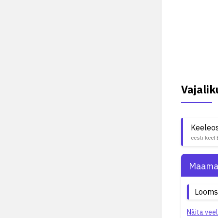
Vajali
Keeleo
eesti keel
Maama
Looms
Näita veel