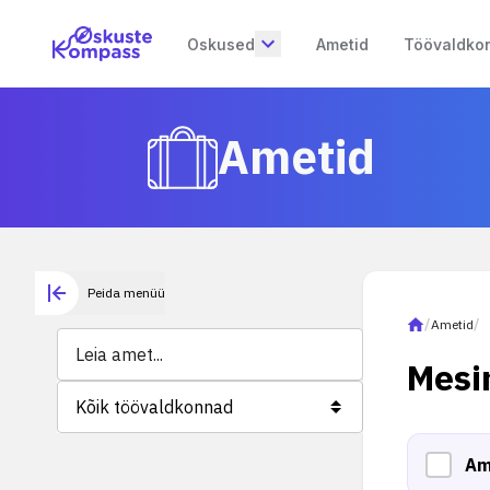
Oskused
Ametid
Töövaldko
Ametid
Peida menüü
/
Ametid
/
Mesi
Kõik töövaldkonnad
Am