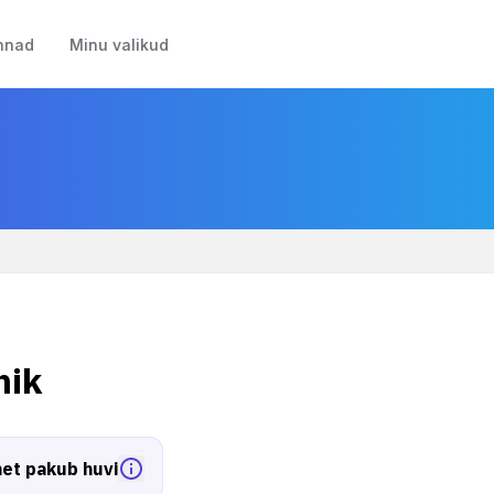
nnad
Minu valikud
nik
et pakub huvi