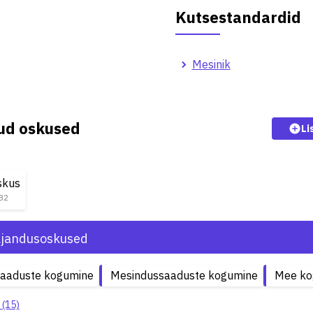
Kutsestandardid
Mesinik
kud oskused
Li
skus
 B2
jandusoskused
aaduste kogumine
Mesindussaaduste kogumine
Mee ko
 (15)