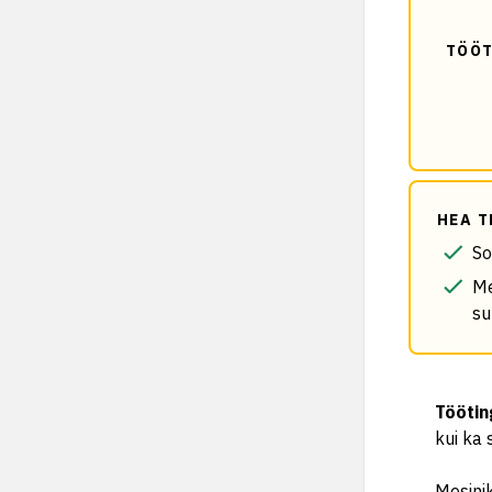
TÖÖT
HEA T
So
Me
su
Tööti
kui ka 
Mesinik