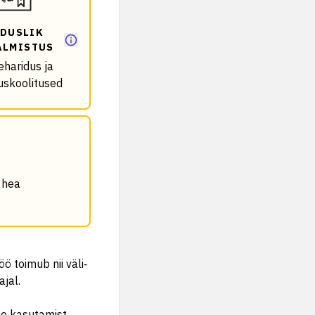
DUSLIK
ALMISTUS
eharidus ja
uskoolitused
 hea
ö toimub nii väli‑
jal.
te kasutamist.