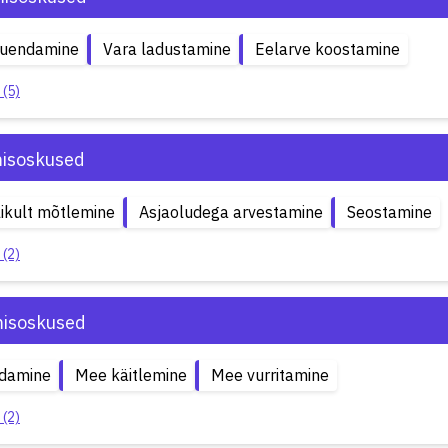
uuendamine
Vara ladustamine
Eelarve koostamine
 (5)
isoskused
likult mõtlemine
Asjaoludega arvestamine
Seostamine
 (2)
misoskused
damine
Mee käitlemine
Mee vurritamine
 (2)