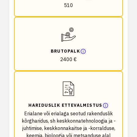
510
BRUTOPALK
2400 €
HARIDUSLIK ETTEVALMISTUS
Erialane või erialaga seotud rakenduslik
kõrgharidus, sh keskkonnatehnoloogia ja -
juhtimise, keskkonnakaitse ja -korralduse,
keemia, bioloogia või metsanduse alal