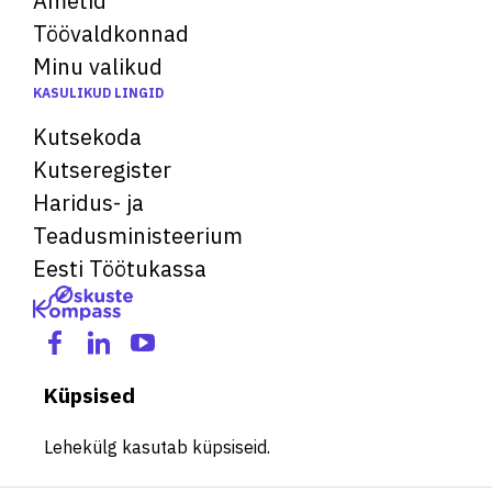
Ametid
Töövaldkonnad
Minu valikud
KASULIKUD LINGID
Kutsekoda
Kutseregister
Haridus- ja
Teadusministeerium
Eesti Töötukassa
Küpsised
Lehekülg kasutab küpsiseid.