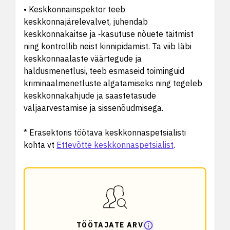
• Keskkonnainspektor teeb
keskkonnajärelevalvet, juhendab
keskkonnakaitse ja ‑kasutuse nõuete täitmist
ning kontrollib neist kinnipidamist. Ta viib läbi
keskkonnaalaste väärtegude ja
haldusmenetlusi, teeb esmaseid toiminguid
kriminaalmenetluste algatamiseks ning tegeleb
keskkonnakahjude ja saastetasude
väljaarvestamise ja sissenõudmisega.
* Erasektoris töötava keskkonnaspetsialisti
kohta vt
Ettevõtte keskkonnaspetsialist
.
TÖÖTAJATE ARV