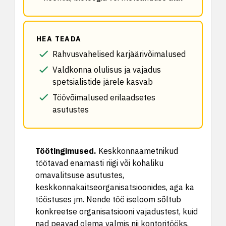
HEA TEADA
Rahvusvahelised karjäärivõimalused
Valdkonna olulisus ja vajadus
spetsialistide järele kasvab
Töövõimalused erilaadsetes
asutustes
Töötingimused
.
Keskkonnaametnikud
töötavad enamasti riigi või kohaliku
omavalitsuse asutustes,
keskkonnakaitseorganisatsioonides, aga ka
tööstuses jm. Nende töö iseloom sõltub
konkreetse organisatsiooni vajadustest, kuid
nad peavad olema valmis nii kontoritööks,