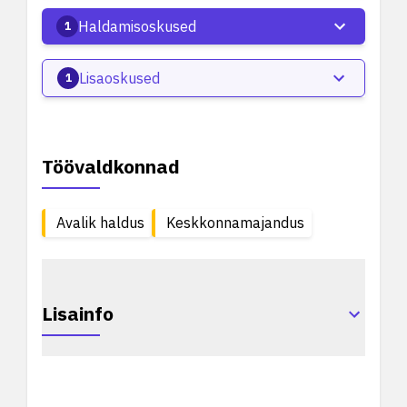
Haldamisoskused
1
Lisaoskused
1
Töövaldkonnad
Avalik haldus
Keskkonnamajandus
Lisainfo