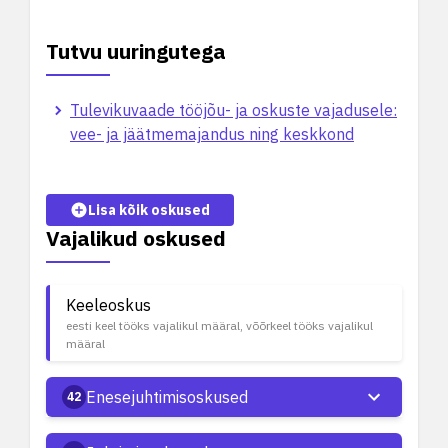
Tutvu uuringutega
Tulevikuvaade tööjõu- ja oskuste vajadusele:
vee- ja jäätmemajandus ning keskkond
Lisa kõik oskused
Vajalikud oskused
Keeleoskus
eesti keel tööks vajalikul määral, võõrkeel tööks vajalikul
määral
Enesejuhtimisoskused
42