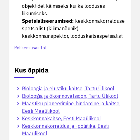
objektidel käimiseks kui ka looduses
liikumiseks.
Spetsialiseerumised
:
keskkonnakorralduse
spetsialist (kliimanõunik),
keskkonnainspektor, looduskaitsespetsialist
Rohkem lisainfot
Kus õppida
Bioloogia ja elustiku kaitse, Tartu Ülikool
Bioloogia ja ökoinnovatsioon, Tartu Ülikool
Maastiku planeerimine, hindamine ja kaitse,
Eesti Maaülikool
Keskkonnakaitse, Eesti Maaülikool
Keskkonnakorraldus ja -poliitika, Eesti
Maaülikool