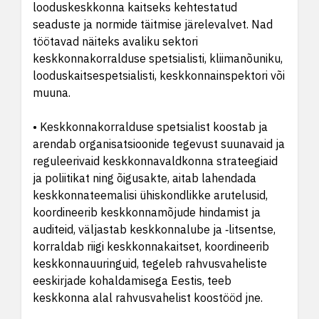
looduskeskkonna kaitseks kehtestatud
seaduste ja normide täitmise järelevalvet. Nad
töötavad näiteks avaliku sektori
keskkonnakorralduse spetsialisti, kliimanõuniku,
looduskaitsespetsialisti, keskkonnainspektori või
muuna.
• Keskkonnakorralduse spetsialist koostab ja
arendab organisatsioonide tegevust suunavaid ja
reguleerivaid keskkonnavaldkonna strateegiaid
ja poliitikat ning õigusakte, aitab lahendada
keskkonnateemalisi ühiskondlikke arutelusid,
koordineerib keskkonnamõjude hindamist ja
auditeid, väljastab keskkonnalube ja ‑litsentse,
korraldab riigi keskkonnakaitset, koordineerib
keskkonnauuringuid, tegeleb rahvusvaheliste
eeskirjade kohaldamisega Eestis, teeb
keskkonna alal rahvusvahelist koostööd jne.