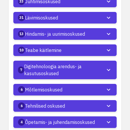
Juhtimisoskused
33
Lävimisoskused
31
Hindamis- ja uurimisoskused
13
Teabe käitlemine
10
Digitehnoloogia arendus- ja
7
kasutusoskused
Mõtlemisoskused
6
Tehnilised oskused
6
Õpetamis- ja juhendamisoskused
4