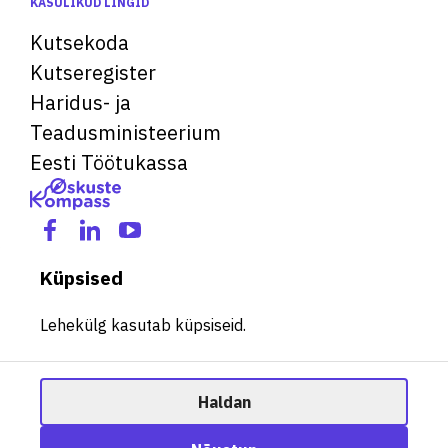
KASULIKUD LINGID
Kutsekoda
Kutseregister
Haridus- ja
Teadusministeerium
Eesti Töötukassa
Küpsised
Lehekülg kasutab küpsiseid.
Haldan
© 2026 Kõik õigused kaitstud. See veebileht kasutab küpsiseid.