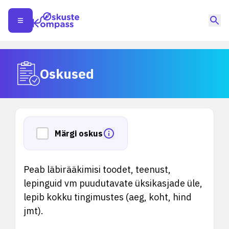
Oskused
Märgi oskus
Peab läbirääkimisi toodet, teenust,
lepinguid vm puudutavate üksikasjade üle,
lepib kokku tingimustes (aeg, koht, hind
jmt).