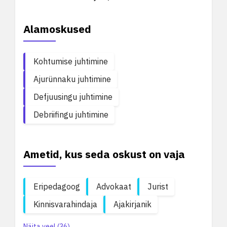
Alamoskused
Kohtumise juhtimine
Ajurünnaku juhtimine
Defjuusingu juhtimine
Debriifingu juhtimine
Ametid, kus seda oskust on vaja
Eripedagoog
Advokaat
Jurist
Kinnisvarahindaja
Ajakirjanik
Näita veel (36)