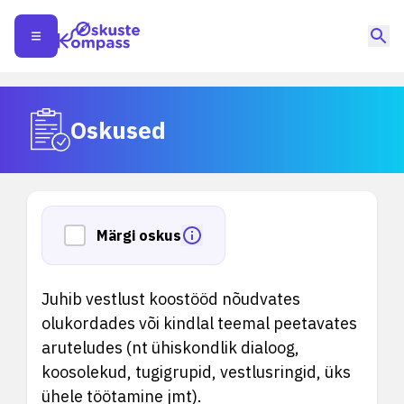
Oskused
Märgi oskus
Juhib vestlust koostööd nõudvates
olukordades või kindlal teemal peetavates
aruteludes (nt ühiskondlik dialoog,
koosolekud, tugigrupid, vestlusringid, üks
ühele töötamine jmt).