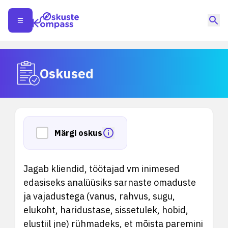
Oskused
Märgi oskus
Jagab kliendid, töötajad vm inimesed
edasiseks analüüsiks sarnaste omaduste
ja vajadustega (vanus, rahvus, sugu,
elukoht, haridustase, sissetulek, hobid,
elustiil jne) rühmadeks, et mõista paremini