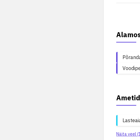
Alamo
Põranda
Voodip
Ametid
Lasteai
Näita veel (