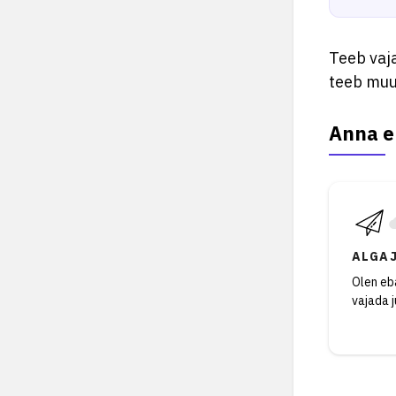
Teeb vaja
teeb muu
Anna e
ALGA
Olen eba
vajada 