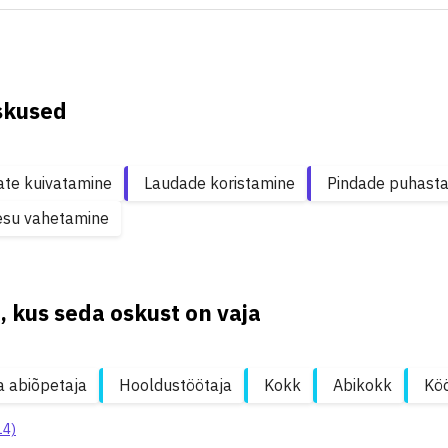
skused
te kuivatamine
Laudade koristamine
Pindade puhast
esu vahetamine
, kus seda oskust on vaja
a abiõpetaja
Hooldustöötaja
Kokk
Abikokk
Köö
14)