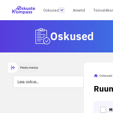
Oskused
Ametid
Töövaldko
Oskused
Peida menüü
/
Oskused
Ruum
M