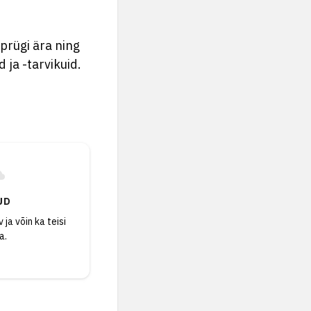
 prügi ära ning
ja -tarvikuid.
UD
 ja võin ka teisi
a.