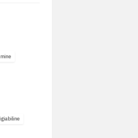
amine
giabiline