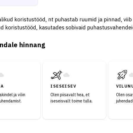
likud koristustööd, nt puhastab ruumid ja pinnad, viib
d koristustööd, kasutades sobivaid puhastusvahendeid 
ndale hinnang
JA
ISESEISEV
VILUN
kindel ja võin
Olen piisavalt hea, et
Olen osav
juhendamist.
iseseisvalt toime tulla.
juhendad