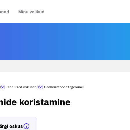
nnad
Minu valikud
/
Tehnilised oskused
/
Heakorratööde tegemine
/
ide koristamine
ärgi oskus