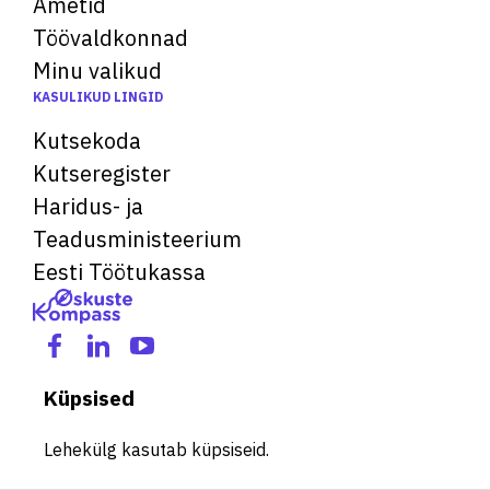
Ametid
Töövaldkonnad
Minu valikud
KASULIKUD LINGID
Kutsekoda
Kutseregister
Haridus- ja
Teadusministeerium
Eesti Töötukassa
Küpsised
Lehekülg kasutab küpsiseid.