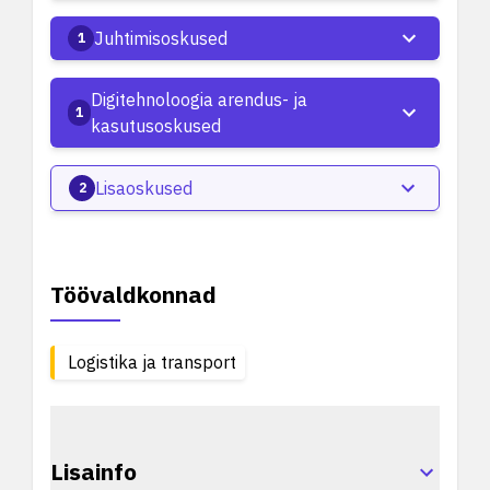
Juhtimisoskused
1
Digitehnoloogia arendus- ja
1
kasutusoskused
Lisaoskused
2
Töövaldkonnad
Logistika ja transport
Lisainfo