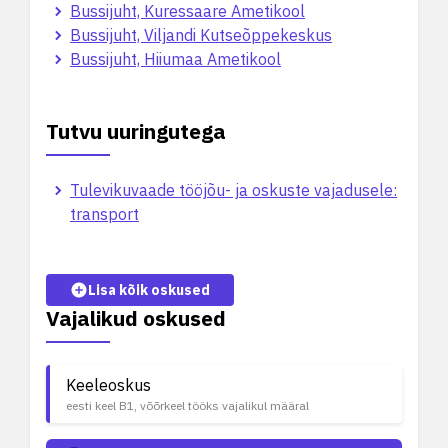
Bussijuht, Kuressaare Ametikool
Bussijuht, Viljandi Kutseõppekeskus
Bussijuht, Hiiumaa Ametikool
Tutvu uuringutega
Tulevikuvaade tööjõu- ja oskuste vajadusele:
transport
Lisa kõik oskused
Vajalikud oskused
Keeleoskus
eesti keel B1, võõrkeel tööks vajalikul määral