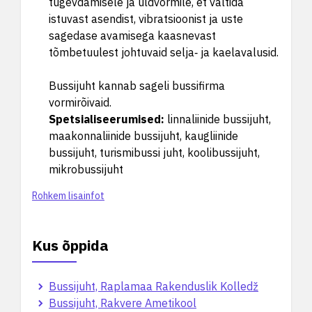
tugevdamisele ja üldvormile, et vältida
istuvast asendist, vibratsioonist ja uste
sagedase avamisega kaasnevast
tõmbetuulest johtuvaid selja‑ ja kaelavalusid.
Bussijuht kannab sageli bussifirma
vormirõivaid.
Spetsialiseerumised
:
linnaliinide bussijuht,
maakonnaliinide bussijuht, kaugliinide
bussijuht, turismibussi juht, koolibussijuht,
mikrobussijuht
Rohkem lisainfot
Kus õppida
Bussijuht, Raplamaa Rakenduslik Kolledž
Bussijuht, Rakvere Ametikool