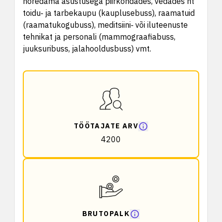
hõredama asustusega piirkondades, vedades nt
toidu‑ ja tarbekaupu (kauplusebuss), raamatuid
(raamatukogubuss), meditsiini‑ või iluteenuste
tehnikat ja personali (mammograafiabuss,
juuksuribuss, jalahooldusbuss) vmt.
TÖÖTAJATE ARV
4200
BRUTOPALK