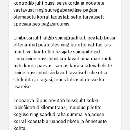
kontrollib juht bussi seisukorda ja nõuetele
vastavust ning suuregabariidilise pagasi
olemasolu korral ladustab selle turvaliselt
spetsiaalses pagasiruumis.
Liinibussi juht jälgib sõidugraafikut, peatab bussi
ettenähtud peatustes ning kui ette nähtud, siis
müüb või kontrollib reisijate sõidupileteid.
Linnaliinide bussijuhid kordavad oma marsruuti
mitu korda päevas, samas kui asulatevaheliste
liinide bussijuhid sõidavad tavaliselt ühe otsa
sihtkohta ja tagasi, tehes lähiasulatesse ka
lisareise.
Tööpäeva lõpus arvutab bussijuht kokku
läbisõidetud kilometraaži, müüdud piletite
koguse ning saadud raha summa. Vajaduse
korral koostab aruanded rikete ja õnnetuste
kohta.