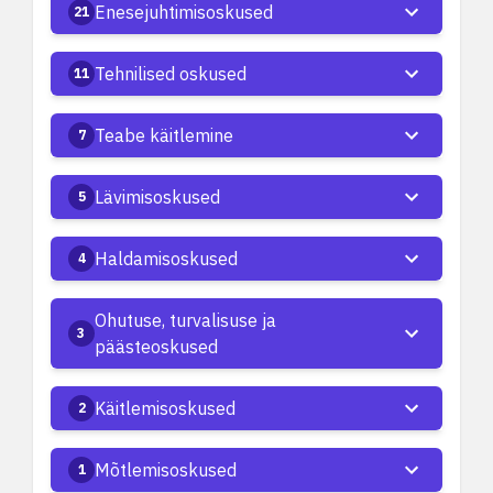
Enesejuhtimisoskused
21
Tehnilised oskused
11
Teabe käitlemine
7
Lävimisoskused
5
Haldamisoskused
4
Ohutuse, turvalisuse ja
3
päästeoskused
Käitlemisoskused
2
Mõtlemisoskused
1