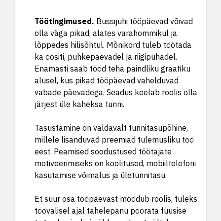
Töötingimused
.
Bussijuhi tööpäevad võivad
olla väga pikad, alates varahommikul ja
lõppedes hilisõhtul. Mõnikord tuleb töötada
ka öösiti, puhkepäevadel ja riigipühadel.
Enamasti saab tööd teha paindliku graafiku
alusel, kus pikad tööpäevad vahelduvad
vabade päevadega. Seadus keelab roolis olla
järjest üle kaheksa tunni.
Tasustamine on valdavalt tunnitasupõhine,
millele lisanduvad preemiad tulemusliku töö
eest. Peamised soodustused töötajate
motiveerimiseks on koolitused, mobiiltelefoni
kasutamise võimalus ja ületunnitasu.
Et suur osa tööpäevast möödub roolis, tuleks
töövälisel ajal tähelepanu pöörata füüsise