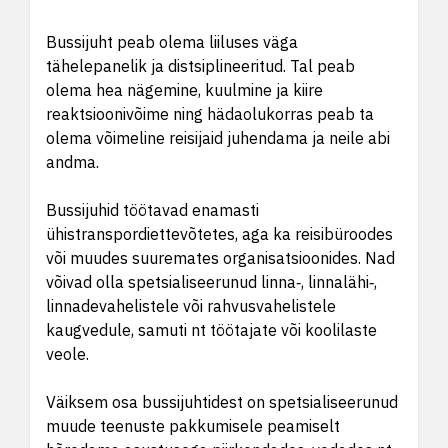
Bussijuht peab olema liiluses väga
tähelepanelik ja distsiplineeritud. Tal peab
olema hea nägemine, kuulmine ja kiire
reaktsioonivõime ning hädaolukorras peab ta
olema võimeline reisijaid juhendama ja neile abi
andma.
Bussijuhid töötavad enamasti
ühistranspordiettevõtetes, aga ka reisibüroodes
või muudes suuremates organisatsioonides. Nad
võivad olla spetsialiseerunud linna‑, linnalähi‑,
linnadevahelistele või rahvusvahelistele
kaugvedule, samuti nt töötajate või koolilaste
veole.
Väiksem osa bussijuhtidest on spetsialiseerunud
muude teenuste pakkumisele peamiselt