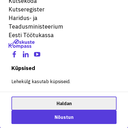
Kutsekoda
Kutseregister
Haridus- ja
Teadusministeerium
Eesti Töötukassa
Küpsised
Lehekülg kasutab küpsiseid.
Haldan
© 2026 Kõik õigused kaitstud. See veebileht kasutab küpsiseid.
Ametisoovitaja
Nõustun
Halda küpsiseid