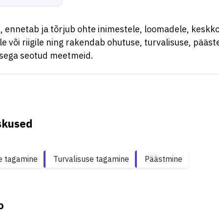
 ennetab ja tõrjub ohte inimestele, loomadele, keskko
 või riigile ning rakendab ohutuse, turvalisuse, pääste
tsega seotud meetmeid.
skused
e tagamine
Turvalisuse tagamine
Päästmine
o