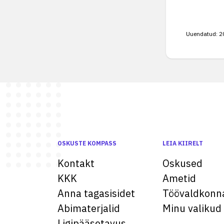
Uuendatud:
2
OSKUSTE KOMPASS
LEIA KIIRELT
Kontakt
Oskused
KKK
Ametid
Anna tagasisidet
Töövaldkonn
Abimaterjalid
Minu valikud
Ligipääsetavus