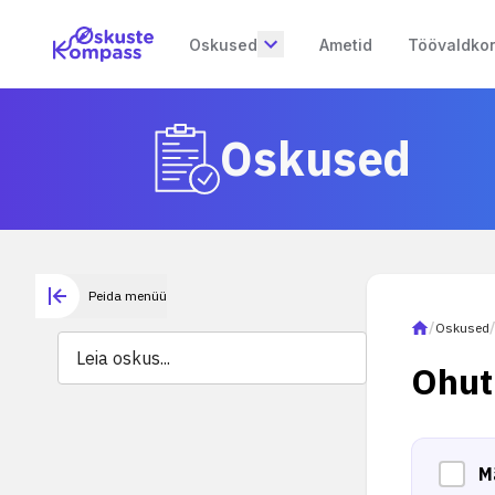
Oskused
Ametid
Töövaldko
Oskused
Peida menüü
/
Oskused
Ohut
M