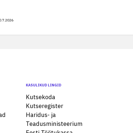
0.7.2026
KASULIKUD LINGID
Kutsekoda
Kutseregister
ad
Haridus- ja
Teadusministeerium
Eesti Töötukassa