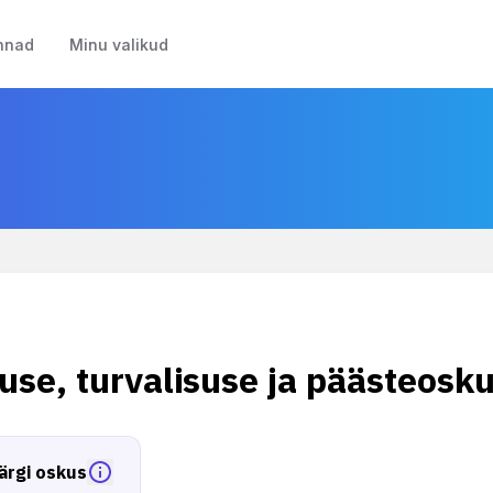
nnad
Minu valikud
/
use, turvalisuse ja päästeosk
ärgi oskus