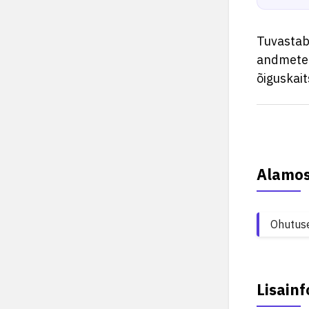
Tuvastab,
andmetele
õiguskai
Alamo
Ohutus
Lisainf