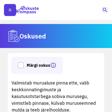
Oskused
Märgi oskus
Valmistab murualuse pinna ette, valib
keskkonnatingimuste ja
kasutusotstarbega sobiva murusegu,
viimistleb pinnase, külvab muruseemned
mulda ja teeb järelhoolduse.