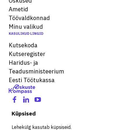
Oskused
Ametid
Töövaldkonnad
Minu valikud
KASULIKUD LINGID
Kutsekoda
Kutseregister
Haridus- ja
Teadusministeerium
Eesti Töötukassa
Küpsised
Lehekülg kasutab küpsiseid.