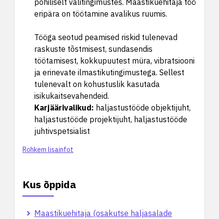
põhiliselt välitingimustes. Maastikuehitaja töö
eripära on töötamine avalikus ruumis.
Tööga seotud peamised riskid tulenevad
raskuste tõstmisest, sundasendis
töötamisest, kokkupuutest müra, vibratsiooni
ja erinevate ilmastikutingimustega. Sellest
tulenevalt on kohustuslik kasutada
isikukaitsevahendeid.
Karjäärivalikud
:
haljastustööde objektijuht,
haljastustööde projektijuht, haljastustööde
juhtivspetsialist
Rohkem lisainfot
Kus õppida
Maastikuehitaja (osakutse haljasalade