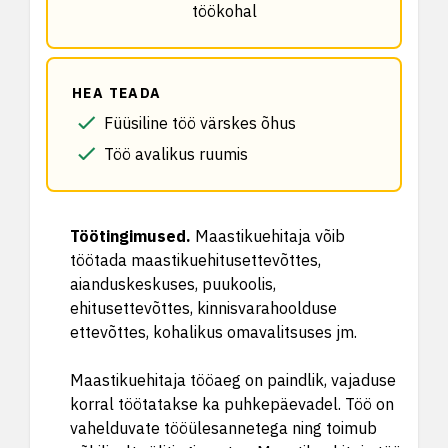
töökohal
HEA TEADA
Füüsiline töö värskes õhus
Töö avalikus ruumis
Töötingimused
.
Maastikuehitaja võib
töötada maastikuehitusettevõttes,
aianduskeskuses, puukoolis,
ehitusettevõttes, kinnisvarahoolduse
ettevõttes, kohalikus omavalitsuses jm.
Maastikuehitaja tööaeg on paindlik, vajaduse
korral töötatakse ka puhkepäevadel. Töö on
vahelduvate tööülesannetega ning toimub