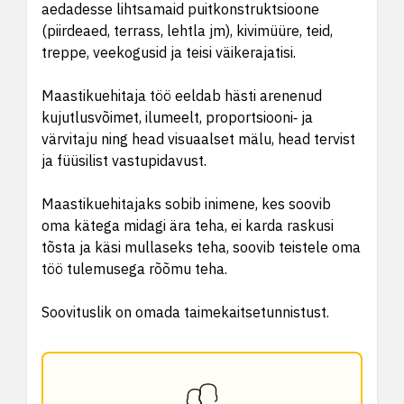
aedadesse lihtsamaid puitkonstruktsioone
(piirdeaed, terrass, lehtla jm), kivimüüre, teid,
treppe, veekogusid ja teisi väikerajatisi.
Maastikuehitaja töö eeldab hästi arenenud
kujutlusvõimet, ilumeelt, proportsiooni‑ ja
värvitaju ning head visuaalset mälu, head tervist
ja füüsilist vastupidavust.
Maastikuehitajaks sobib inimene, kes soovib
oma kätega midagi ära teha, ei karda raskusi
tõsta ja käsi mullaseks teha, soovib teistele oma
töö tulemusega rõõmu teha.
Soovituslik on omada taimekaitsetunnistust.