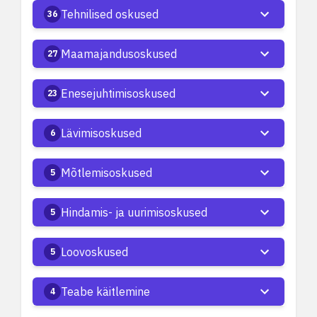
Tehnilised oskused
36
Maamajandusoskused
27
Enesejuhtimisoskused
23
Lävimisoskused
6
Mõtlemisoskused
5
Hindamis- ja uurimisoskused
5
Loovoskused
5
Teabe käitlemine
4