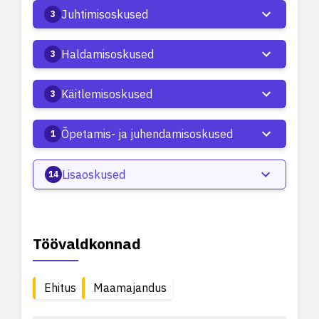
Juhtimisoskused
3
Haldamisoskused
3
Käitlemisoskused
3
Õpetamis- ja juhendamisoskused
1
Lisaoskused
14
Töövaldkonnad
Ehitus
Maamajandus