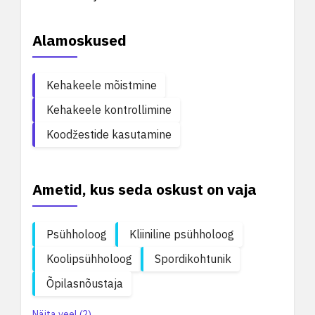
Alamoskused
Kehakeele mõistmine
Kehakeele kontrollimine
Koodžestide kasutamine
Ametid, kus seda oskust on vaja
Psühholoog
Kliiniline psühholoog
Koolipsühholoog
Spordikohtunik
Õpilasnõustaja
Näita veel (2)