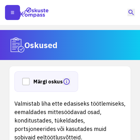
Oskused
Märgi oskus
Valmistab liha ette edasiseks töötlemiseks,
eemaldades mittesöödavad osad,
konditustades, tükeldades,
portsjoneerides või kasutades muid
sobivaid eeltöötlusvõtteid.