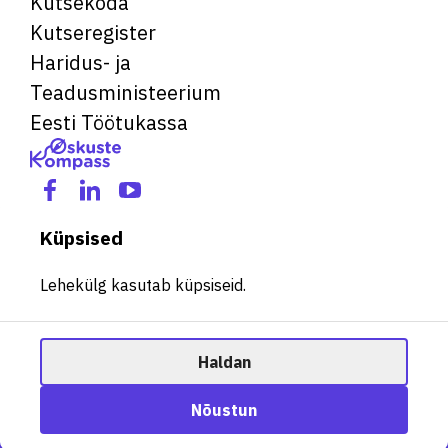
Kutsekoda
Kutseregister
Haridus- ja
Teadusministeerium
Eesti Töötukassa
Küpsised
Lehekülg kasutab küpsiseid.
Haldan
© 2026 Kõik õigused kaitstud. See veebileht kasutab küpsiseid.
Ametisoovitaja
Nõustun
Halda küpsiseid