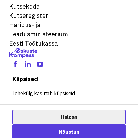
Kutsekoda
Kutseregister
Haridus- ja
Teadusministeerium
Eesti Töötukassa
Küpsised
Lehekülg kasutab küpsiseid.
Haldan
© 2026 Kõik õigused kaitstud. See veebileht kasutab küpsiseid.
Ametisoovitaja
Nõustun
Halda küpsiseid