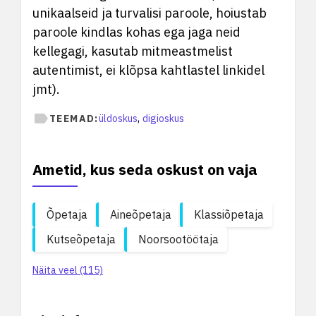
unikaalseid ja turvalisi paroole, hoiustab
paroole kindlas kohas ega jaga neid
kellegagi, kasutab mitmeastmelist
autentimist, ei klõpsa kahtlastel linkidel
jmt).
,
TEEMAD:
üldoskus
digioskus
Ametid, kus seda oskust on vaja
Õpetaja
Aineõpetaja
Klassiõpetaja
Kutseõpetaja
Noorsootöötaja
Näita veel (115)