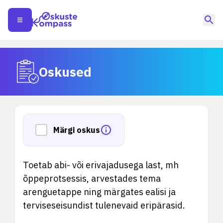
Oskused
Märgi oskus
Toetab abi- või erivajadusega last, mh
õppeprotsessis, arvestades tema
arenguetappe ning märgates ealisi ja
terviseseisundist tulenevaid eripärasid.