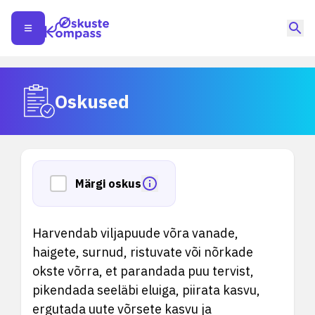
Oskused
Märgi oskus
Harvendab viljapuude võra vanade,
haigete, surnud, ristuvate või nõrkade
okste võrra, et parandada puu tervist,
pikendada seeläbi eluiga, piirata kasvu,
ergutada uute võrsete kasvu ja