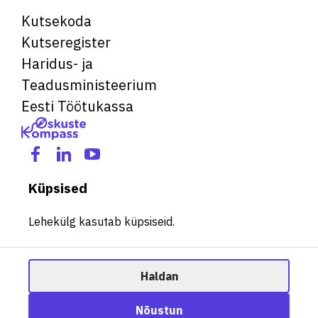
Kutsekoda
Kutseregister
Haridus- ja
Teadusministeerium
Eesti Töötukassa
Küpsised
Lehekülg kasutab küpsiseid.
Haldan
© 2026 Kõik õigused kaitstud. See veebileht kasutab küpsiseid.
Ametisoovitaja
Nõustun
Halda küpsiseid