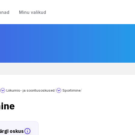
nnad
Minu valikud
/
Liikumis- ja sooritusoskused
/
Sportimine
/
ine
ärgi oskus