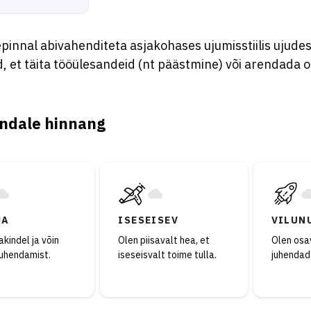
pinnal abivahenditeta asjakohases ujumisstiilis ujude
 et täita tööülesandeid (nt päästmine) või arendada o
ndale hinnang
JA
ISESEISEV
VILUN
kindel ja võin
Olen piisavalt hea, et
Olen osav
juhendamist.
iseseisvalt toime tulla.
juhendad