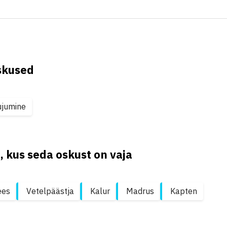
skused
ujumine
, kus seda oskust on vaja
ees
Vetelpäästja
Kalur
Madrus
Kapten