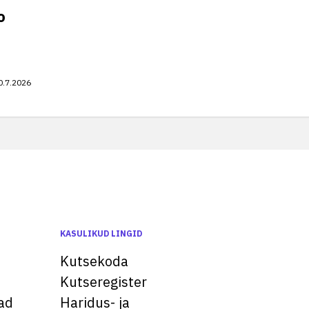
o
0.7.2026
KASULIKUD LINGID
Kutsekoda
Kutseregister
ad
Haridus- ja