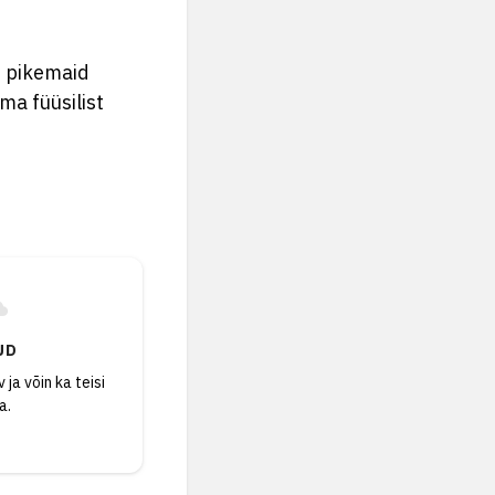
s pikemaid
ma füüsilist
UD
 ja võin ka teisi
a.