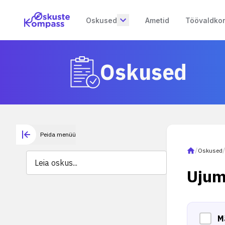
Oskused
Ametid
Töövaldko
Oskused
Peida menüü
/
Oskused
Ujum
M