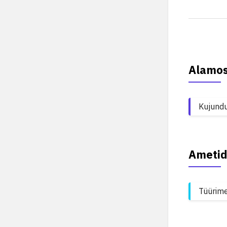
Alamo
Kujund
Ametid
Tüürim