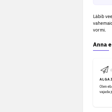
Läbib vee
vahemaid,
vormi.
Anna e
ALGA
Olen eba
vajada 