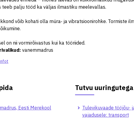
teeb palju tööd ka väljas ilmastiku meelevallas.
kond võib kohati olla müra‑ ja vibratsioonirohke. Tormiste i
kõikumine.
l on nii vormirõivastus kui ka tööriided.
rivalikud
:
vanemmadrus
infot
pida
Tutvu uuringutega
adrus, Eesti Merekool
Tulevikuvaade tööjõu- j
vajadusele: transport