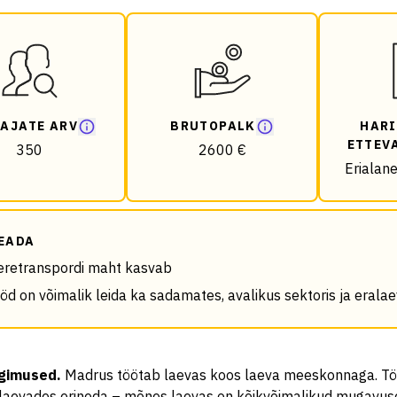
AJATE ARV
BRUTOPALK
HARI
ETTEV
350
2600 €
Erialan
EADA
retranspordi maht kasvab
öd on võimalik leida ka sadamates, avalikus sektoris ja erala
ngimused
.
Madrus töötab laevas koos laeva meeskonnaga. T
 laevades erineda – mõnes laevas on kõikvõimalikud mugavus