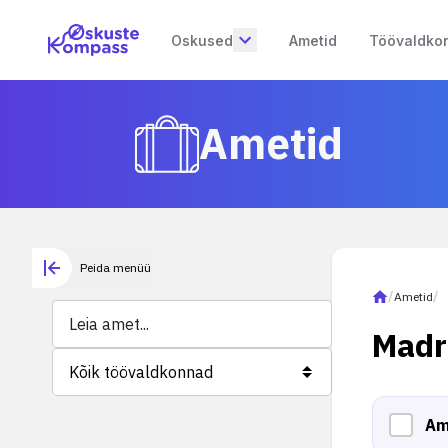
Oskused
Ametid
Töövaldko
Ametid
Peida menüü
/
Ametid
/
Madr
Kõik töövaldkonnad
Am