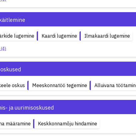
käitlemine
ärkide lugemine
Kaardi lugemine
Ilmakaardi lugemine
 (4)
soskused
keele oskus
Meeskonnatöö tegemine
Alluivana töötami
is- ja uurimisoskused
ha määramine
Keskkonnamõju hindamine