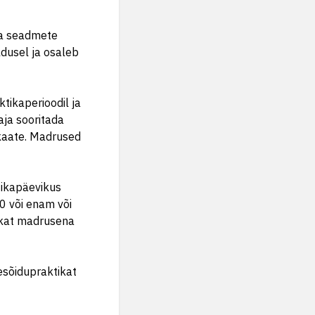
ja seadmete
ldusel ja osaleb
tikaperioodil ja
aja sooritada
ikaate. Madrused
tikapäevikus
 või enam või
ikat madrusena
sõidupraktikat