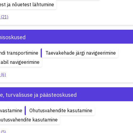
est ja nõuetest lähtumine
 (21)
isoskused
ndi transportimine
Taevakehade järgi navigeerimine
 abil navigeerimine
 (6)
e, turvalisuse ja päästeoskused
uvastamine
Ohutusvahendite kasutamine
hutusvahendite kasutamine
 (5)