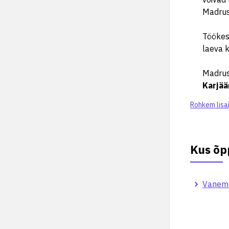
Madrus 
Töökesk
laeva 
Madruse
Karjää
Rohkem lisa
Kus õp
Vanemm