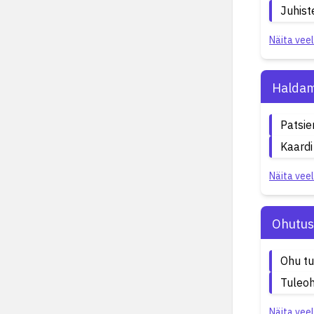
Juhist
Näita veel
Haldam
Patsie
Kaardi
Näita veel
Ohutus
Ohu t
Tuleo
Näita veel