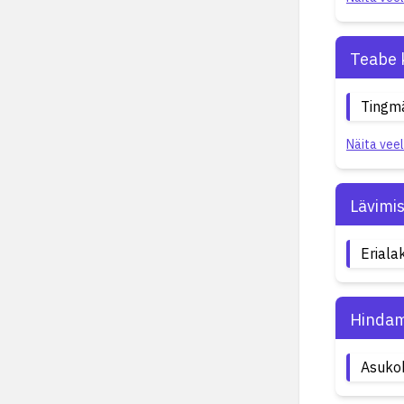
Teabe 
Tingm
Näita veel
Lävimi
Eriala
Hindam
Asuko