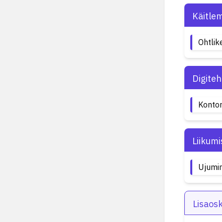
Käitle
Ohtlik
Digite
Kontor
Liikumi
Ujumi
Lisaos