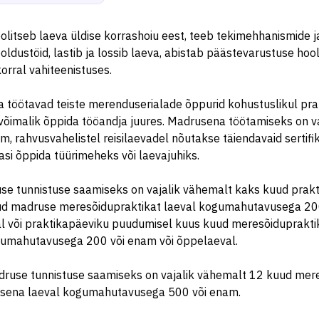
litseb laeva üldise korrashoiu eest, teeb tekimehhanismide 
hooldustöid, lastib ja lossib laeva, abistab päästevarustuse hoo
orral vahiteenistuses.
töötavad teiste merenduserialade õppurid kohustuslikul prak
võimalik õppida tööandja juures. Madrusena töötamiseks on v
, rahvusvahelistel reisilaevadel nõutakse täiendavaid sertif
si õppida tüürimeheks või laevajuhiks.
se tunnistuse saamiseks on vajalik vähemalt kaks kuud prak
ud madruse meresõidupraktikat laeval kogumahutavusega 200
l või praktikapäeviku puudumisel kuus kuud meresõiduprakt
gumahutavusega 200 või enam või õppelaeval.
use tunnistuse saamiseks on vajalik vähemalt 12 kuud mere
sena laeval kogumahutavusega 500 või enam.