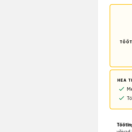
TÖÖT
HEA T
Me
Tö
Tööti
võivad