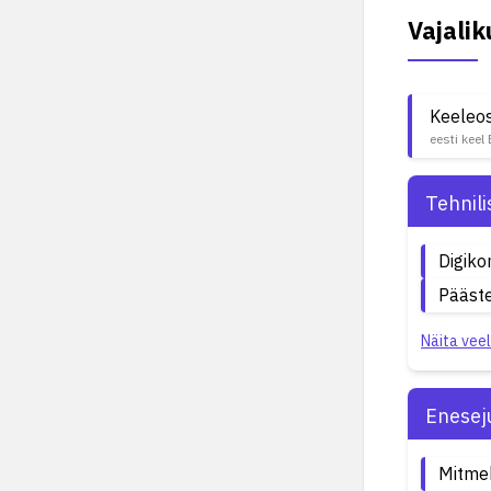
Vajali
Keeleo
eesti keel 
Tehnil
Digik
Pääste
Näita veel
Enesej
Mitme