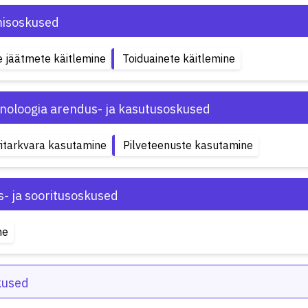
misoskused
e jäätmete käitlemine
Toiduainete käitlemine
hnoloogia arendus- ja kasutusoskused
itarkvara kasutamine
Pilveteenuste kasutamine
s- ja sooritusoskused
ne
kused