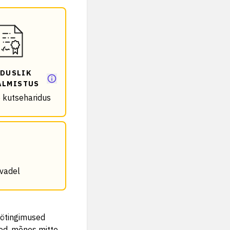
DUSLIK
ALMISTUS
e kutseharidus
evadel
öötingimused
ed, mõnes mitte.