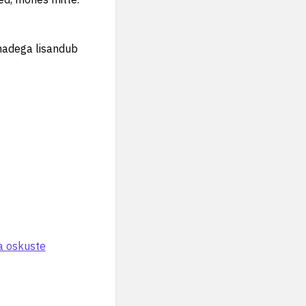
lmadega lisandub
a oskuste