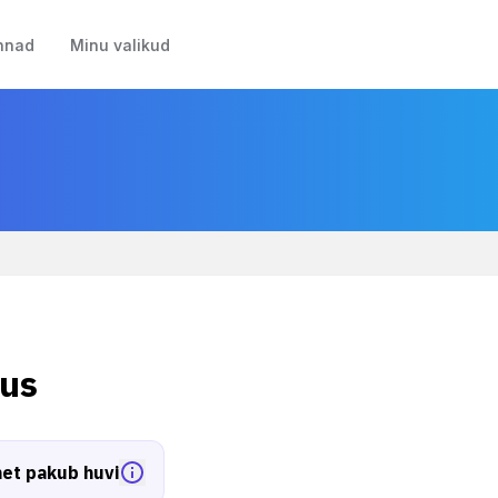
nnad
Minu valikud
us
et pakub huvi