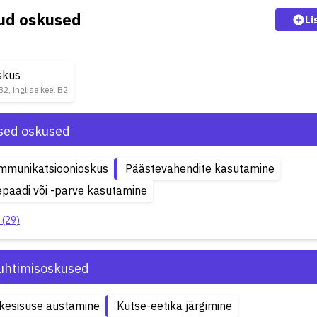
kud oskused
Li
skus
B2, inglise keel B2
ised oskused
ommunikatsioonioskus
Päästevahendite kasutamine
paadi või -parve kasutamine
 (29)
uhtimisoskused
kesisuse austamine
Kutse-eetika järgimine