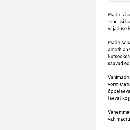
Madrus hoo
tehnilisi 
vajaduse k
Madrusena 
ametit on 
kutseeksam
saavad eda
Vahimadru
vormistat
õppelaeva
laeval ko
Vanemmadr
vahimadru