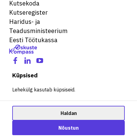
Kutsekoda
Kutseregister
Haridus- ja
Teadusministeerium
Eesti Töötukassa
Küpsised
Lehekülg kasutab küpsiseid.
Haldan
© 2026 Kõik õigused kaitstud. See veebileht kasutab küpsiseid.
Ametisoovitaja
Nõustun
Halda küpsiseid