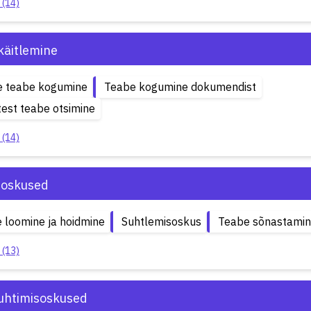
 (14)
käitlemine
e teabe kogumine
Teabe kogumine dokumendist
test teabe otsimine
 (14)
soskused
 loomine ja hoidmine
Suhtlemisoskus
Teabe sõnastami
 (13)
uhtimisoskused