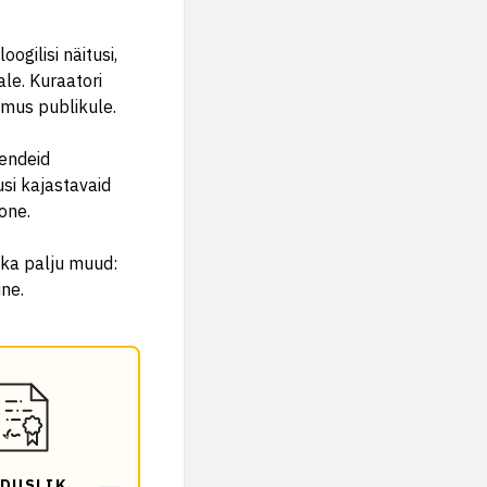
ogilisi näitusi,
ale. Kuraatori
amus publikule.
endeid
si kajastavaid
one.
b ka palju muud:
jne.
DUSLIK