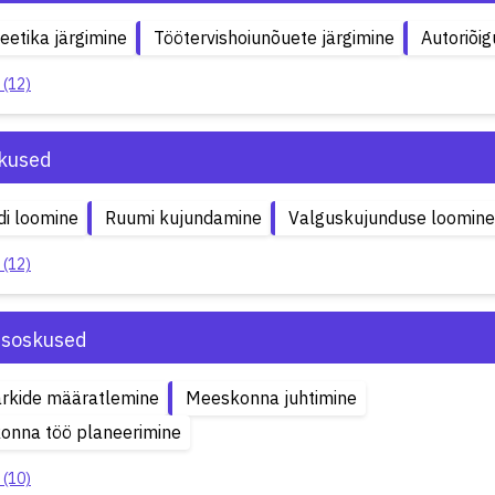
eetika järgimine
Töötervishoiunõuete järgimine
Autoriõig
 (12)
kused
i loomine
Ruumi kujundamine
Valguskujunduse loomine
 (12)
isoskused
rkide määratlemine
Meeskonna juhtimine
onna töö planeerimine
 (10)