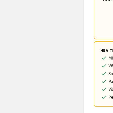
HEA T
Mi
Võ
So
Pa
Võ
Pe