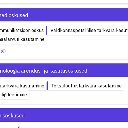
ised oskused
ommunikatsioonioskus
Valdkonnaspetsiifilise tarkvara kasu
aalarvuti kasutamine
 (6)
hnoloogia arendus- ja kasutusoskused
itarkvara kasutamine
Tekstitöötlustarkvara kasutamine
digiteerimine
isoskused