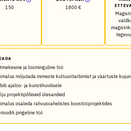
ETTEV
150
1800 €
Magistr
valdk
magistri
tegevu
EADA
tmekesine ja loominguline töö
imalus mõjutada inimeste kultuuritarbimist ja väärtuste kuju
bib ajaloo- ja kunstihuvilisele
lju projektipõhiseid ülesandeid
imalus osaleda rahvusvahelistes koostööprojektides
riooditi pingeline töö