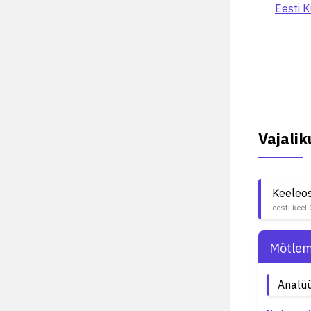
Eesti 
Vajali
Keeleo
eesti keel
Mõtlem
Analüü