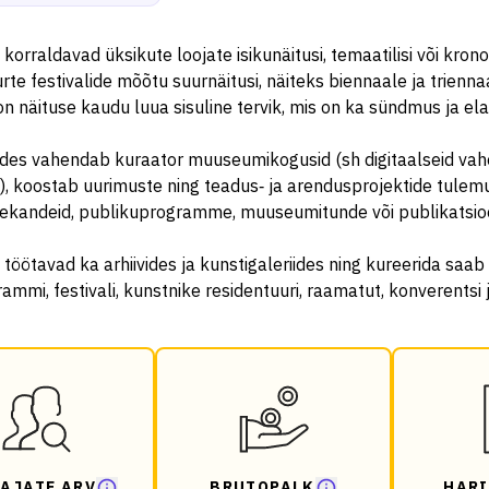
korraldavad üksikute loojate isikunäitusi, temaatilisi või kronolo
rte festivalide mõõtu suurnäitusi, näiteks biennaale ja trienna
n näituse kaudu luua sisuline tervik, mis on ka sündmus ja el
es vahendab kuraator muuseumikogusid (sh digitaalseid vah
, koostab uurimuste ning teadus‑ ja arendusprojektide tulemu
ttekandeid, publikuprogramme, muuseumitunde või publikatsio
 töötavad ka arhiivides ja kunstigaleriides ning kureerida saa
ammi, festivali, kunstnike residentuuri, raamatut, konverentsi 
AJATE ARV
BRUTOPALK
HARI