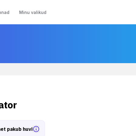
nnad
Minu valikud
ator
et pakub huvi