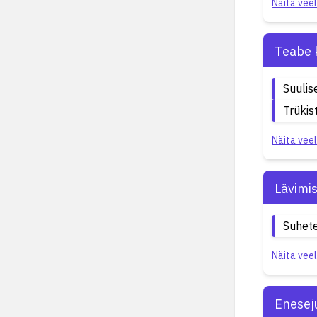
Näita veel
Teabe 
Suulis
Trükis
Näita veel
Lävimi
Suhete
Näita veel
Enesej