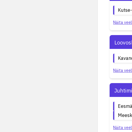
Kutse-
Näita veel
Loovos
Kavand
Näita veel
Juhtim
Eesmä
Meesk
Näita veel