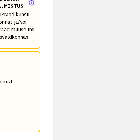
ALMISTUS
ikraad kunsti
onnas ja/või
kraad muuseumi
svaldkonnas
nemist