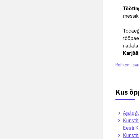
Tööti
messik
Tööaeg 
tööpäev
nädalav
Karjää
Rohkem lisa
Kus õp
Ajalugu
Kunstit
Eesti 
Kunstit