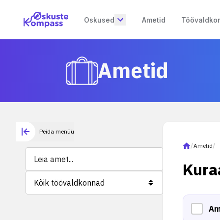
Oskused
Ametid
Töövaldko
Ametid
Peida menüü
/
Ametid
/
Kura
Kõik töövaldkonnad
Am