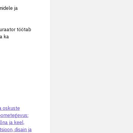
midele ja
kuraator töötab
ha ka
a oskuste
loometegevus:
õna ja keel,
ioon, disain ja