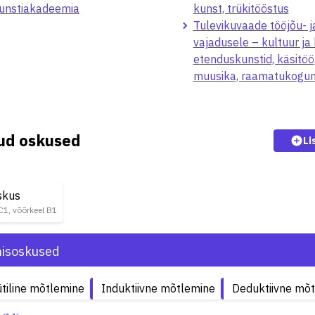
Kunstiakadeemia
kunst, trükitööstus
Tulevikuvaade tööjõu- j
vajadusele – kultuur ja
etenduskunstid, käsitöö
muusika, raamatukogun
kud oskused
Li
skus
 C1, võõrkeel B1
isoskused
tiline mõtlemine
Induktiivne mõtlemine
Deduktiivne mõ