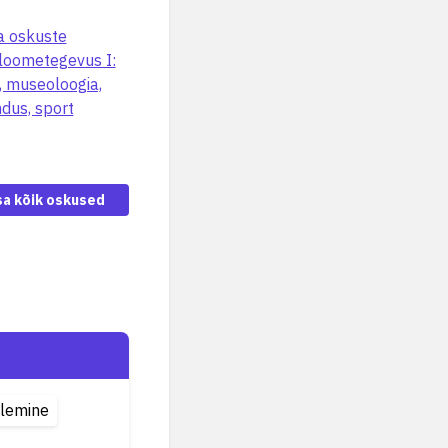
a oskuste
 loometegevus I:
, museoloogia,
dus, sport
sa kõik oskused
tlemine