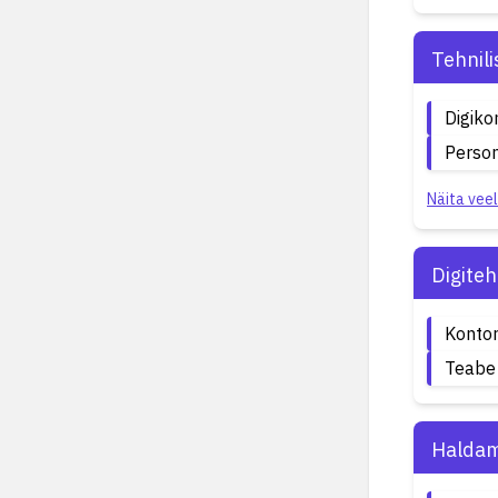
Tehnil
Digik
Person
Näita veel
Digite
Kontor
Teabe 
Haldam