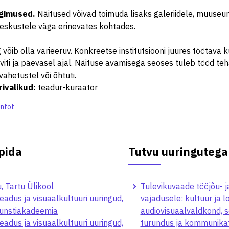
ngimused
.
Näitused võivad toimuda lisaks galeriidele, muuseu
eskustele väga erinevates kohtades.
võib olla varieeruv. Konkreetse institutsiooni juures töötava 
iti ja päevasel ajal. Näituse avamisega seoses tuleb tööd te
ahetustel või õhtuti.
rivalikud
:
teadur-kuraator
infot
pida
Tutvu uuringutega
, Tartu Ülikool
Tulevikuvaade tööjõu- j
eadus ja visuaalkultuuri uuringud,
vajadusele: kultuur ja 
Kunstiakadeemia
audiovisuaalvaldkond, s
eadus ja visuaalkultuuri uuringud,
turundus ja kommunikats