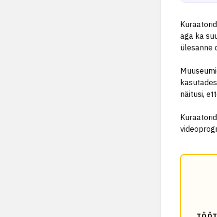
Kuraatorid 
aga ka suu
ülesanne o
Muuseumid
kasutades)
näitusi, e
Kuraatorid
videoprogr
TÖÖT