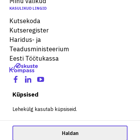
Minu valikud
KASULIKUD LINGID
Kutsekoda
Kutseregister
Haridus- ja
Teadusministeerium
Eesti Töötukassa
Küpsised
Lehekülg kasutab küpsiseid.
Haldan