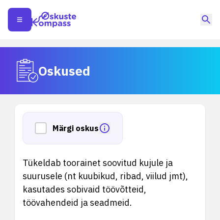
Oskused
Märgi oskus
Tükeldab toorainet soovitud kujule ja
suurusele (nt kuubikud, ribad, viilud jmt),
kasutades sobivaid töövõtteid,
töövahendeid ja seadmeid.